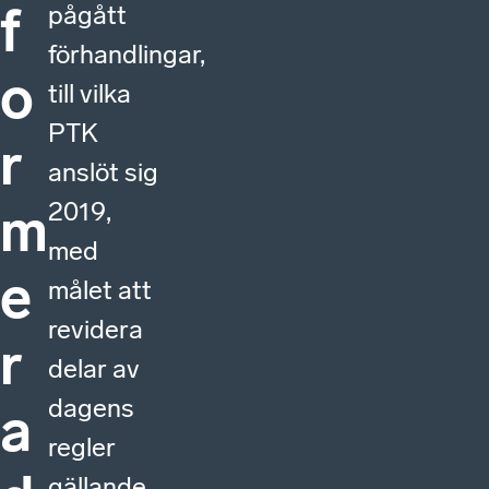
f
pågått
förhandlingar,
o
till vilka
PTK
r
anslöt sig
2019,
m
med
e
målet att
revidera
r
delar av
dagens
a
regler
gällande