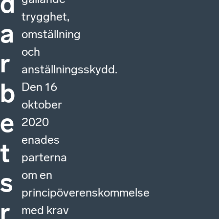
d
trygghet,
a
omställning
och
r
anställningsskydd.
b
Den 16
oktober
e
2020
enades
t
parterna
s
om en
principöverenskommelse
r
med krav