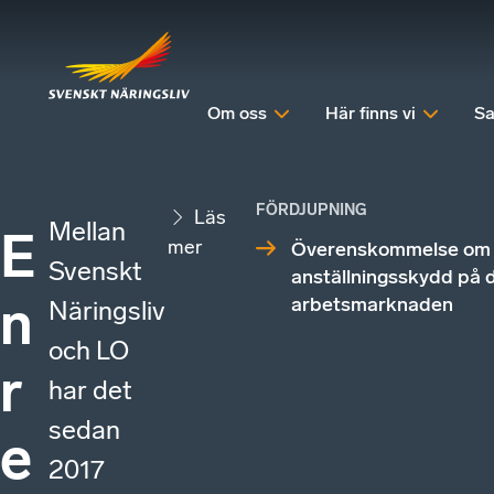
Om oss
Här finns vi
Sa
FÖRDJUPNING
Läs
Mellan
E
mer
Överenskommelse om t
Svenskt
anställningsskydd på 
n
arbetsmarknaden
Näringsliv
och LO
r
har det
sedan
e
2017