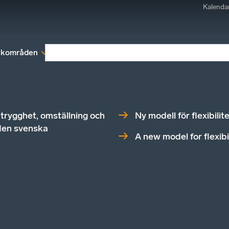
Kalenda
kområden
Medlemskap
Rapporter och remissva
rygghet, omställning och
Ny modell för flexibilit
den svenska
A new model for flexibi