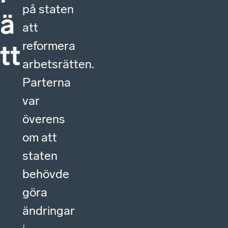
på staten
ä
att
reformera
tt
arbetsrätten.
Parterna
var
överens
om att
staten
behövde
göra
ändringar