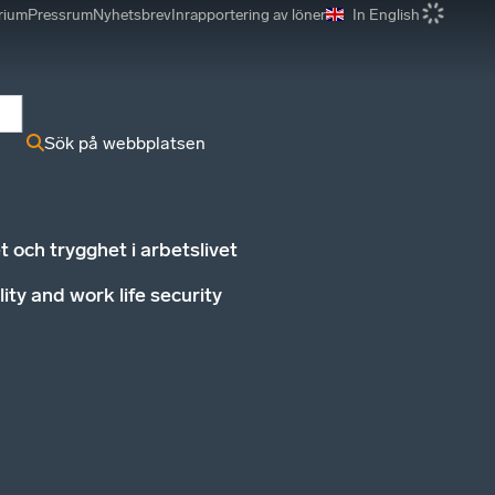
rium
Pressrum
Nyhetsbrev
Inrapportering av löner
In English
r
Sök på webbplatsen
et och trygghet i arbetslivet
lity and work life security