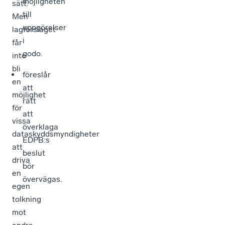
möjligheten
sätt.
till
Men
uppgörelser
lagförslaget
i
får
godo.
inte
bli
föreslår
en
att
möjlighet
rätt
för
att
vissa
överklaga
dataskyddsmyndigheter
EDPB:s
att
beslut
driva
bör
en
övervägas.
egen
tolkning
mot