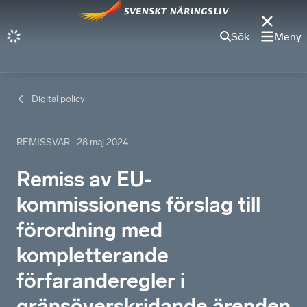
Sök
Meny
Digital policy
REMISSVAR
28 maj 2024
Remiss av EU-
kommissionens förslag till
förordning med
kompletterande
förfaranderegler i
gränsöverskridande ärenden