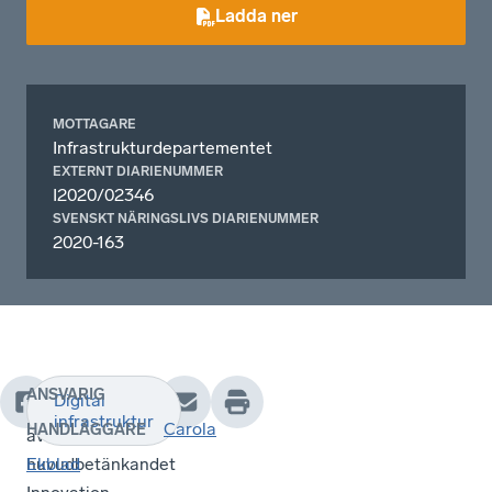
Ladda ner
MOTTAGARE
Infrastrukturdepartementet
EXTERNT DIARIENUMMER
I2020/02346
SVENSKT NÄRINGSLIVS DIARIENUMMER
2020-163
ANSVARIG
Digital
Remiss
infrastruktur
Carola
HANDLÄGGARE
av
huvudbetänkandet
Ekblad