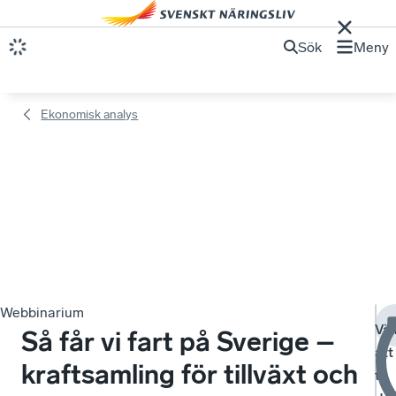
Sök
Meny
Ekonomisk analys
Webbinarium
Vä
Så får vi fart på Sverige –
att
kraftsamling för tillväxt och
ta