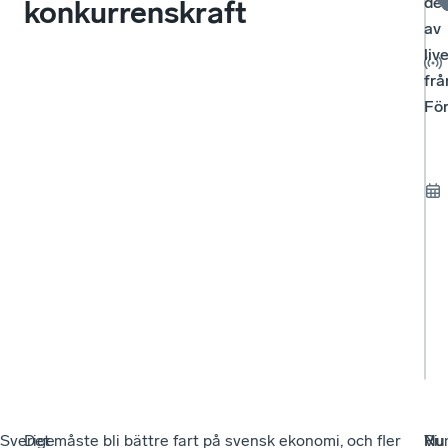
del
konkurrenskraft
av
liv
frå
Fö
Sverige
Det måste bli bättre fart på svensk ekonomi, och fler
Vi
Ru
Nu