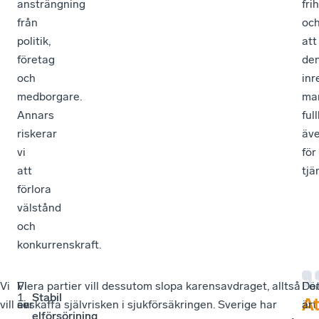
ansträngning
fri
från
oc
politik,
att
företag
de
och
inr
medborgare.
ma
Annars
ful
riskerar
äv
vi
för
att
tjä
förlora
välstånd
och
konkurrenskraft.
Vi
Vi
I
Flera partier vill dessutom slopa karensavdraget, alltså
Fö
De
Stabil
At
vill
ser
en
avskaffa självrisken i sjukförsäkringen. Sverige har
att
är
elförsörjning