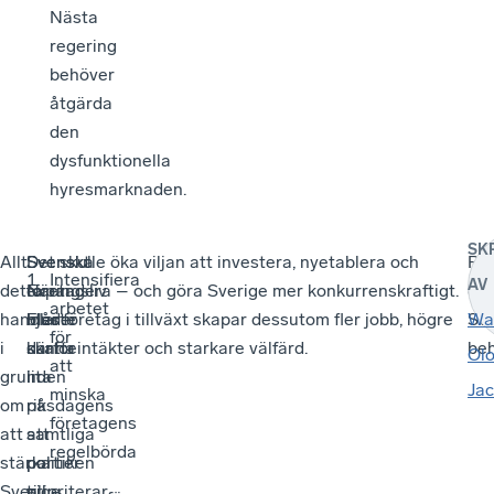
Nästa
regering
behöver
åtgärda
den
dysfunktionella
hyresmarknaden.
SK
Allt
Svenskt
Svenska
Det skulle öka viljan att investera, nyetablera och
Pre
Intensifiera
AV
detta
Näringsliv
företag
expandera – och göra Sverige mer konkurrenskraftigt.
det
arbetet
handlar
bjuder
måste
Fler företag i tillväxt skapar dessutom fler jobb, högre
Sve
Wa
för
i
därför
kunna
skatteintäkter och starkare välfärd.
beh
Olo
att
grunden
in
lita
Ja
minska
om
riksdagens
på
företagens
att
samtliga
att
regelbörda
stärka
partier
politiken
Sverige
till
prioriterar