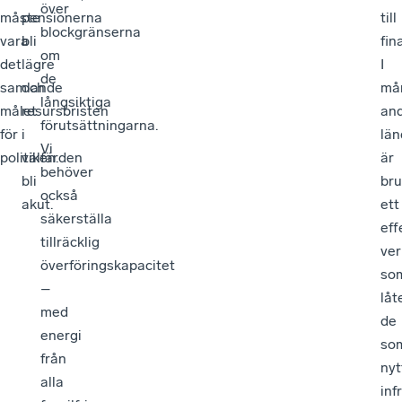
över
måste
pensionerna
till
blockgränserna
vara
bli
fin
om
det
lägre
I
de
samlande
och
må
långsiktiga
målet
resursbristen
an
förutsättningarna.
för
i
län
Vi
politiken.
välfärden
är
behöver
bli
bru
också
akut.
ett
säkerställa
eff
tillräcklig
ver
överföringskapacitet
so
–
låt
med
de
energi
so
från
nyt
alla
inf