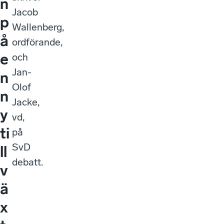
n
Jacob
p
Wallenberg,
å
ordförande,
e
och
Jan-
n
Olof
n
Jacke,
y
vd,
ti
på
SvD
ll
debatt.
v
ä
x