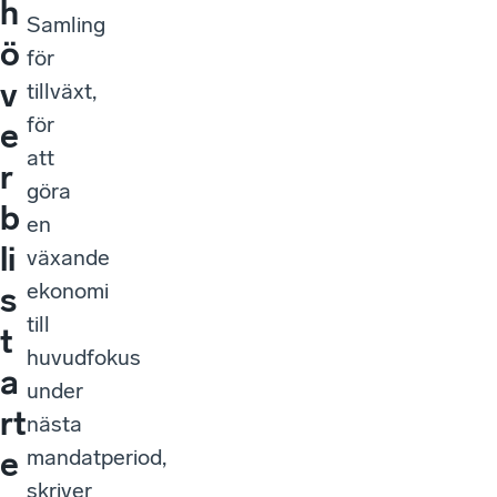
h
Samling
ö
för
v
tillväxt,
för
e
att
r
göra
b
en
li
växande
ekonomi
s
till
t
huvudfokus
a
under
rt
nästa
mandatperiod,
e
skriver