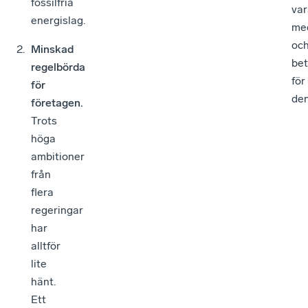
fossilfria
var
energislag.
me
oc
Minskad
bet
regelbörda
för
för
den
företagen.
Trots
höga
ambitioner
från
flera
regeringar
har
alltför
lite
hänt.
Ett