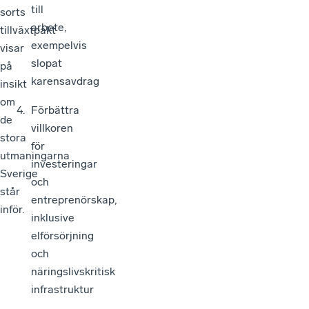
till
sorts
arbete,
tillväxtpakt
exempelvis
visar
slopat
på
karensavdrag
insikt
om
Förbättra
de
villkoren
stora
för
utmaningarna
investeringar
Sverige
och
står
entreprenörskap,
inför.
inklusive
elförsörjning
och
näringslivskritisk
infrastruktur