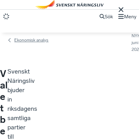
Sök
Meny
NY
Ekonomisk analys
juni
202
Svenskt
V
Näringsliv
al
bjuder
e
in
t
riksdagens
b
samtliga
partier
e
till