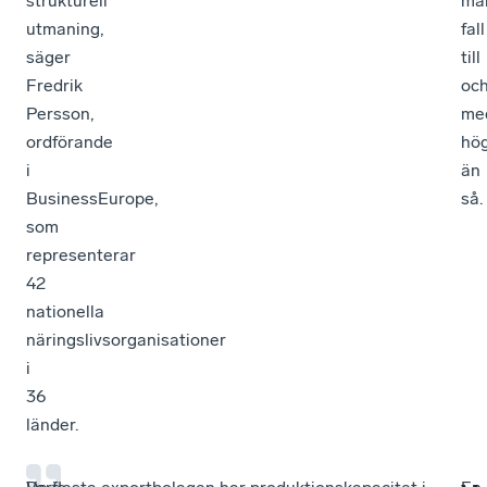
strukturell
må
utmaning,
fall
säger
till
Fredrik
oc
Persson,
me
ordförande
hö
i
än
BusinessEurope,
så.
som
representerar
42
nationella
näringslivsorganisationer
i
36
länder.