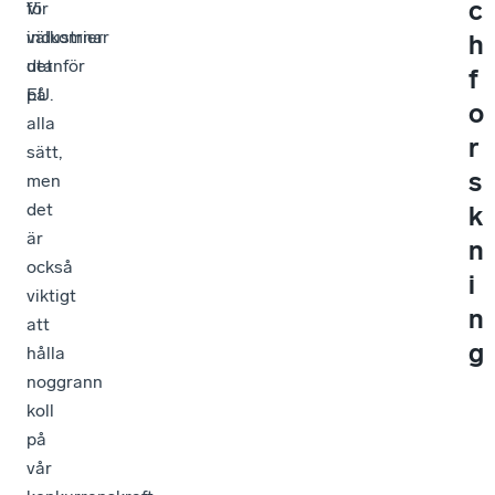
c
Vi
för
välkomnar
industrier
h
det
utanför
f
på
EU.
o
alla
r
sätt,
s
men
det
k
är
n
också
i
viktigt
n
att
g
hålla
noggrann
koll
på
vår