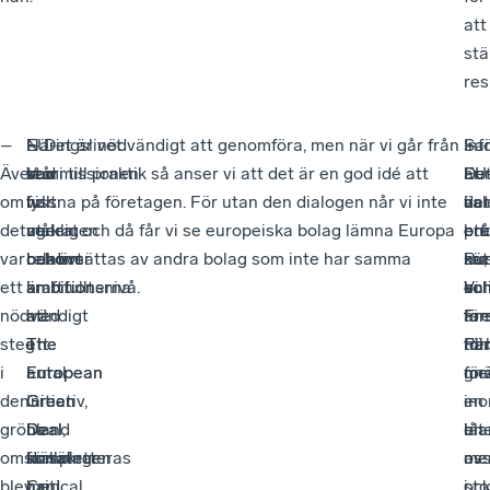
att
stä
res
–
EU-
–
Näringslivet
– Det är nödvändigt att genomföra, men när vi går från
Sam
–
Inf
–
Även
kommissionen
Vad
står
teori till praktik så anser vi att det är en god idé att
är
Eu
EU
De
om
har
vi
fullt
lyssna på företagen. För utan den dialogen når vi inte
det
har
val
är
det
agerat
verkligen
ut
målen, och då får vi se europeiska bolag lämna Europa
br
ett
pre
en
var
relativt
behöver
bakom
och ersättas av andra bolag som inte har samma
nu,
kra
Bu
sät
ett
kraftfullt
är
ambitionerna
ambitionsnivå.
enl
oc
kon
Vi
nödvändigt
med
att
i
Fre
fan
för
är
steg
ett
The
The
Per
när
till
för
i
antal
European
European
me
för
gnä
den
initiativ,
Green
Green
en
in
–
gröna
bland
Deal
Deal,
bla
ene
låt
omställningen
annat
kompletteras
försäkrar
av
me
os
blev
Critical
med
han.
sto
oc
i