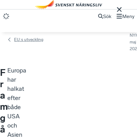
Sök
Meny
NY
EU:s utveckling
maj
202
Europa
F
har
r
halkat
a
efter
m
både
g
USA
och
å
Asien