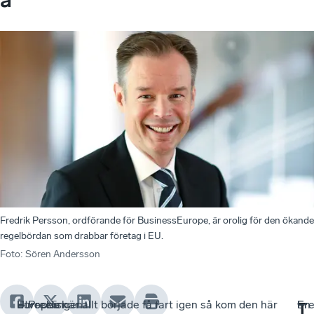
Fredrik Persson, ordförande för BusinessEurope, är orolig för den ökande
regelbördan som drabbar företag i EU.
Foto
:
Sören Andersson
Europeisk
–
Utvecklingen
– Precis när allt började få fart igen så kom den här
Fre
En
–
T