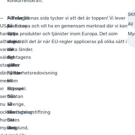
konkurrenskraft.
SK
–
Alltmer
–
Företaget
– Från Stenas sida tycker vi att det är toppen! Vi lever
AV
USA
av
Ta
påverkas
ju i Europa och vill ha en gemensam marknad där vi kan
har
det
alla
varje
flytta produkter och tjänster inom Europa. Det som
My
alltid
som
direktiv
dag
stökar till det är när EU-regler appliceras på olika sätt i
varit
rör
när
av
olika länder.
väldigt
företagens
det
det
starka
villkor
gäller
som
där,
flyttar
hållbarhetsredovisning
händer
men
till
till
inom
vi
Bryssel
exempel.
EU.
ser
från
Nästan
Och
nu
Sverige,
all
så
också
konstaterar
företagslagstiftning
ska
hur
Claes
har
det
mycket
Berglund,
idag
vara