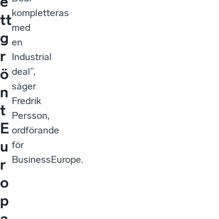
e
kompletteras
tt
med
g
en
r
Industrial
ö
deal”,
säger
n
Fredrik
t
Persson,
E
ordförande
u
för
BusinessEurope.
r
o
p
a