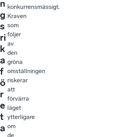
n
konkurrensmässigt.
g
Kraven
s
som
följer
ri
av
k
den
a
gröna
f
omställningen
riskerar
ö
att
r
förvärra
e
läget
t
ytterligare
om
a
de