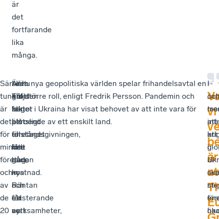
är
det
fortfarande
lika
många.
Särskilt
–
Ännu
–
I den nya geopolitiska världen spelar frihandelsavtal en
–
I
V
tungrott
Följden
en
Tid
allt större roll, enligt Fredrik Persson. Pandemin och
Ja
oc
är
blir
faktor
har
kriget i Ukraina har visat behovet av att inte vara för
tro
me
vi
det
att
är
plötsligt
beroende av ett enskilt land.
int
att
ve
för
företaget
tillståndsgivningen,
en
att
kri
b
mindre
inte
för
helt
glo
i
är
företag,
går
både
annan
är
Ukr
at
och
in
nya
kostnad.
öve
sk
T
av
i
och
Räntan
me
sti
de
ett
existerande
får
för
ene
E
20
nytt
verksamheter,
en
ha
ök
G