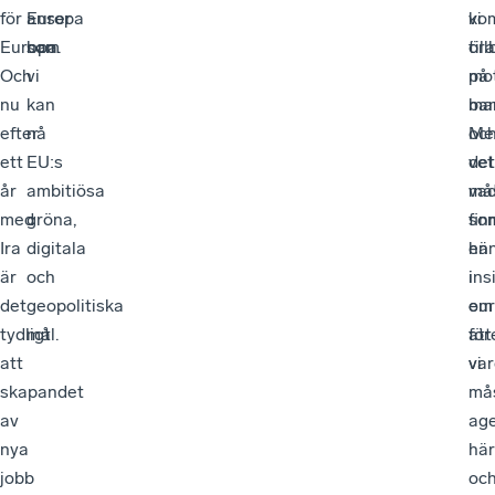
för
anser
Europa
ko
vi
Europa.
han.
som
til
öra
Och
vi
på
mo
nu
kan
ban
ma
efter
nå
Me
oc
ett
EU:s
det
vet
år
ambitiösa
må
va
med
gröna,
fin
so
Ira
digitala
en
hä
är
och
ins
i
det
geopolitiska
om
eur
tydligt
mål.
att
för
att
vi
var
skapandet
må
av
ag
nya
här
jobb
oc