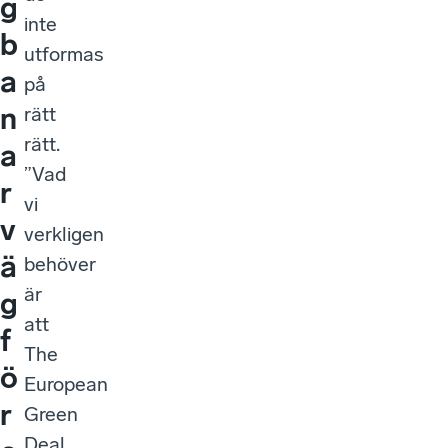
g
inte
b
utformas
a
på
n
rätt
rätt.
a
”Vad
r
vi
v
verkligen
ä
behöver
är
g
att
f
The
ö
European
r
Green
Deal