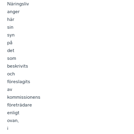
Näringsliv
anger
här
sin
syn
på
det
som
beskrivits
och
föreslagits
av
kommissionens
företrädare
enligt
ovan,
i