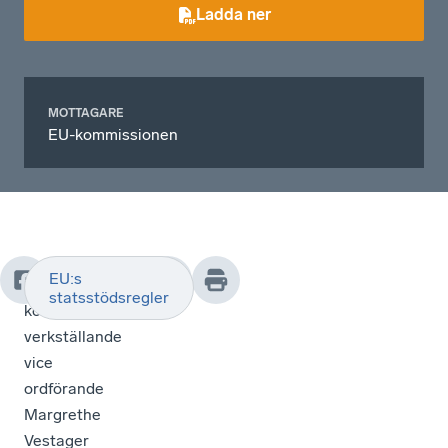
Ladda ner
MOTTAGARE
EU-kommissionen
EU:s
EU-
statsstödsregler
kommissionens
verkställande
vice
ordförande
Margrethe
Vestager