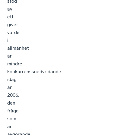
stöd
av
ett
givet
värde
i
allmänhet
är
mindre
konkurrenssnedvridande
idag
än
2006,
den
fråga
som
är
avgörande