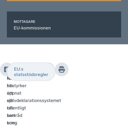
MOTTAGARE
EU-kommissionen
EU:s
EU-
Svenskt
statsstödsregler
kommissionen
Näringsliv
har
tillstyrker
öppnat
att
ett
självdeklarationssystemet
offentligt
tas
samråd
bort
kring
som