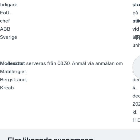
tidigare
sta
pro
pro
FoU-
på
i
i
chef
utb
nan
mik
ABB
vid
vid
Sverige
Up
KT
uni
Moderator:
Frukost serveras från 08.30. Anmäl via anmälan om
An
Mats
allergier.
stä
Bergstrand,
de
Kreab
4
de
20
kl.
11.