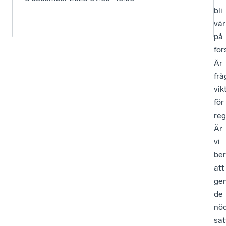
bli
vär
på
for
Är
frå
vik
för
reg
Är
vi
be
att
ge
de
nö
sat