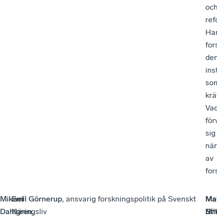
oc
ref
Ha
for
de
ins
so
krä
Va
för
sig
när
av
for
Mikael
Emil Görnerup,
ansvarig forskningspolitik på Svenskt
Ma
Ma
Ma
Dahlgren,
Näringsliv
Nil
St
Uhl