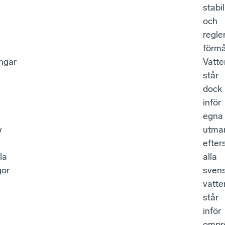
stabi
och
regle
förm
ngar
Vatte
står
dock
inför
egna
v
utman
efte
la
alla
gor
sven
vatte
står
inför
ompr