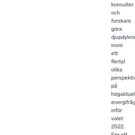
konsulter
och
forskare
göra
djupdykni
inom
ett
flertal
olika
perspekti
på
högaktuel
energifrå
inför
valet
2022.
För att