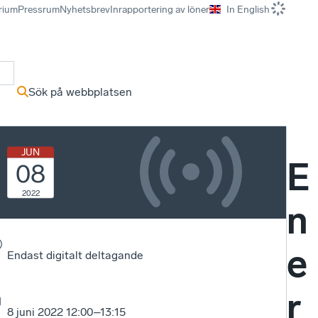
rium
Pressrum
Nyhetsbrev
Inrapportering av löner
In English
r
Sök på webbplatsen
um
JUN
E
08
2022
n
e
Endast digitalt deltagande
r
8 juni 2022 12:00–13:15