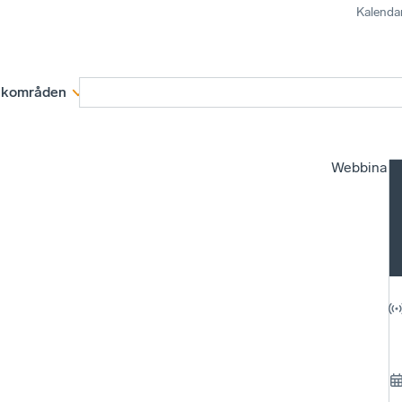
Kalenda
kområden
Medlemskap
Rapporter och remissva
Webbinari