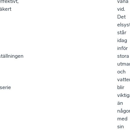
ffektivt,
vana
äkert
vid.
Det
elsys
står
idag
inför
tällningen
stora
utma
och
vatte
serie
blir
vikti
än
någo
med
sin