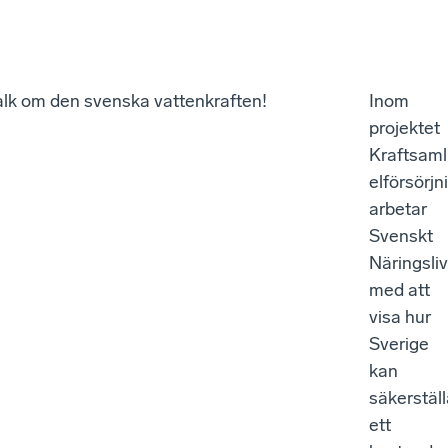
alk om den svenska vattenkraften!
Inom
projektet
Kraftsaml
elförsörjn
arbetar
Svenskt
Näringsli
med att
visa hur
Sverige
kan
säkerstäl
ett