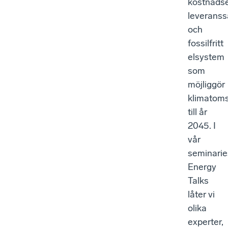
kostnadse
leveranss
och
fossilfritt
elsystem
som
möjliggör
klimatoms
till år
2045. I
vår
seminarie
Energy
Talks
låter vi
olika
experter,