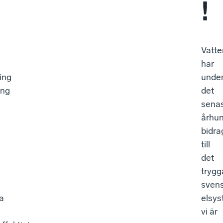
!
Vatte
har
ing
unde
ing
det
sena
århu
v
bidra
till
det
trygg
sven
la
elsys
vi är