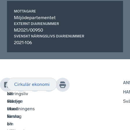
MOTTAGARE
Miljödepartementet
EXTERNT DIARIENUMMER
M2021/00950
SVENSKT NÄRINGSLIVS DIARIENUMMER
2021-106
AN
Cirkulär ekonomi
Svenskt
För
Införandet
HA
Näringsliv
att
av
stödjer
Sverige
ett
Sv
utredningens
ska
frival
förslag
kunna
är
om
bli
än