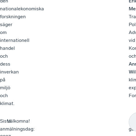
den
Eri
nationalekonomiska
Me
forskningen
Tr
säger
Pol
om
Adv
internationell
vid
handel
Ko
och
oc
dess
An
inverkan
Wi
på
kli
miljö
exp
och
For
klimat.
Sista
Välkomna!
Bj
anmälningsdag:
gä