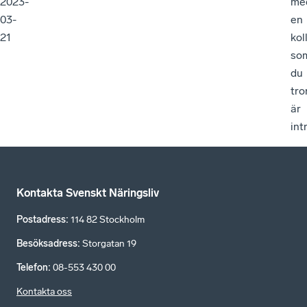
2023-
me
03-
en
21
kol
so
du
tro
är
int
Kontakta Svenskt Näringsliv
Postadress
:
114 82 Stockholm
Besöksadress
:
Storgatan 19
Telefon
:
08-553 430 00
Kontakta oss