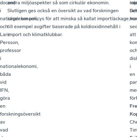
docent
andra miljöaspekter så som cirkulär ekonomin.
rap
inl
i
Slutligen ges också en översikt av vad forskningen
De
oc
nationalekonomi,
säger om policys för att minska så kallat importläckage,
ko
mod
och
till exempel avgifter baserade på koldioxidinnehåll i
se
Lars
import och klimatklubbar.
att
Persson,
ko
professor
oc
i
dis
nationalekonomi,
i
båda
en
vid
pan
IFN,
me
göra
för
en
Fre
forskningsöversikt
Ko
av
Ch
vad
Tim