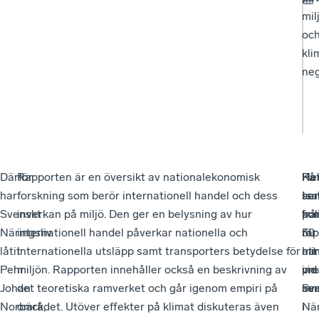
mil
oc
kli
neg
Därför
Rapporten är en översikt av nationalekonomisk
På
He
Kaf
har
forskning som berör internationell handel och dess
sem
Is
ser
Svenskt
inverkan på miljö. Den ger en belysning av hur
ko
pol
frå
Näringsliv
internationell handel påverkar nationella och
rap
för
30
låtit
internationella utsläpp samt transporters betydelse för
att
han
min
Pehr
miljön. Rapporten innehåller också en beskrivning av
pre
vid
inn
Johan
det teoretiska ramverket och går igenom empiri på
inn
Sv
sem
Norbäck,
området. Utöver effekter på klimat diskuteras även
i
När