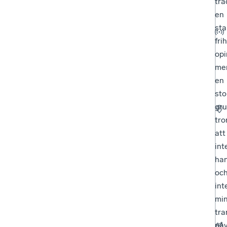
tra
en
sta
fri
opi
me
en
sto
gr
tro
att
int
ha
oc
int
min
tra
påv