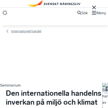
Sök
Meny
Internationell handel
Seminarium
Sve
Den internationella handelns
har
inverkan på miljö och klimat
av