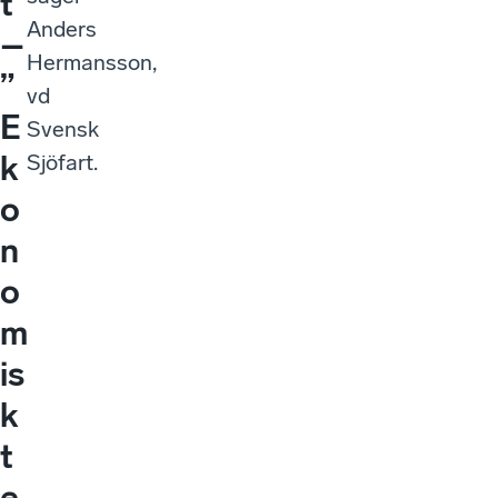
t
Anders
–
Hermansson,
”
vd
E
Svensk
k
Sjöfart.
o
n
o
m
is
k
t
e