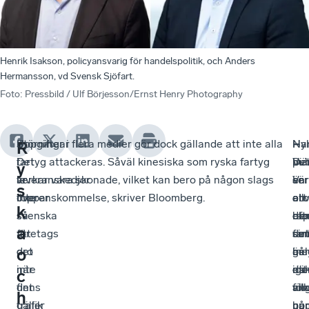
Henrik Isakson, policyansvarig för handelspolitik, och Anders
Hermansson, vd Svensk Sjöfart.
Foto
:
Pressbild / Ulf Börjesson/Ernst Henry Photography
Störningar
–
Uppgifter i flera medier gör dock gällande att inte alla
–
Ha
Nyl
–
R
i
Det
fartyg attackeras. Såväl kinesiska som ryska fartyg
Vi
mä
pub
De
y
leveranskedjor
är
verkar vara skonade, vilket kan bero på någon slags
ser
en
Vär
är
s
toppar
inte
överenskommelse, skriver Bloomberg.
att
oro
en
all
k
svenska
så
de
bla
rap
ef
a
företags
att
far
sin
so
det
oro
det
går
me
bel
är
o
när
inte
ige
där
ris
ett
c
det
finns
vil
all
för
an
h
gäller
trafik
up
nu
ha
på