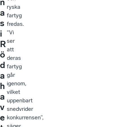
n
ryska
a
fartyg
s
fredas.
i
“Vi
ser
R
att
ö
deras
d
fartyg
a
går
igenom,
h
vilket
a
uppenbart
v
snedvrider
e
konkurrensen”,
säger