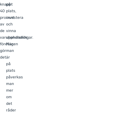
knappt
på
40
plats,
procent
investera
av
och
de
vinna
varuhandlande
upphandlingar.
företagen
När
gör
man
det.
är
på
plats
påverkas
man
mer
om
det
råder