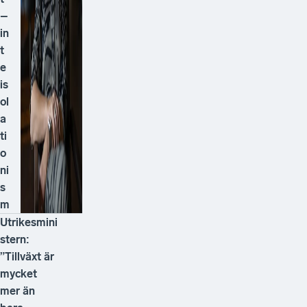
–
in
t
e
is
ol
a
ti
o
ni
s
m
Utrikesmini
stern:
”Tillväxt är
mycket
mer än