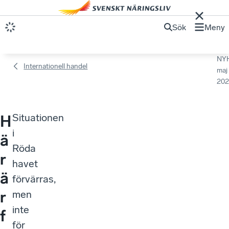
Sök
Meny
NY
Internationell handel
maj
202
Situationen
H
i
ä
Röda
r
havet
ä
förvärras,
r
men
inte
f
för