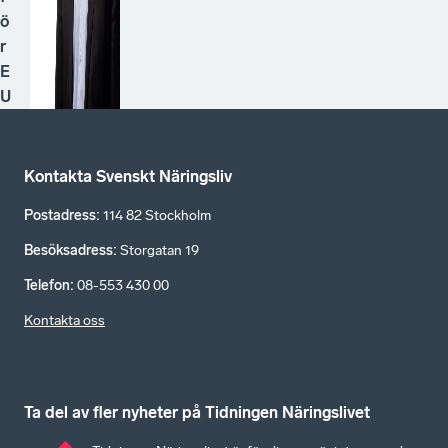
ö
r
E
U
Kontakta Svenskt Näringsliv
Postadress
:
114 82 Stockholm
Besöksadress
:
Storgatan 19
Telefon
:
08-553 430 00
Kontakta oss
Ta del av fler nyheter på Tidningen Näringslivet