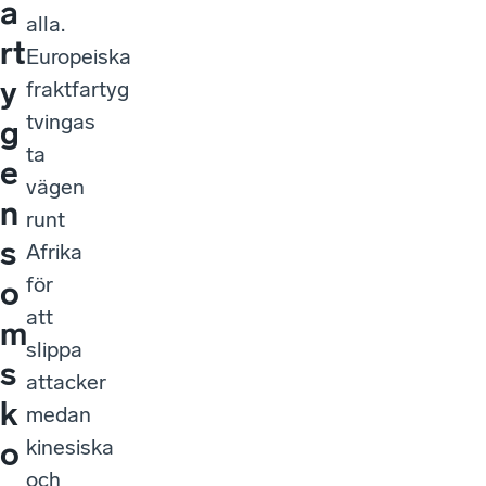
a
alla.
rt
Europeiska
y
fraktfartyg
tvingas
g
ta
e
vägen
n
runt
s
Afrika
för
o
att
m
slippa
s
attacker
k
medan
kinesiska
o
och