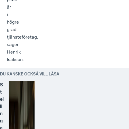
är
i
högre
grad
tjänsteföretag,
säger
Henrik
Isakson.
DU KANSKE OCKSÅ VILL LÄSA
S
t
el
li
n
g
e