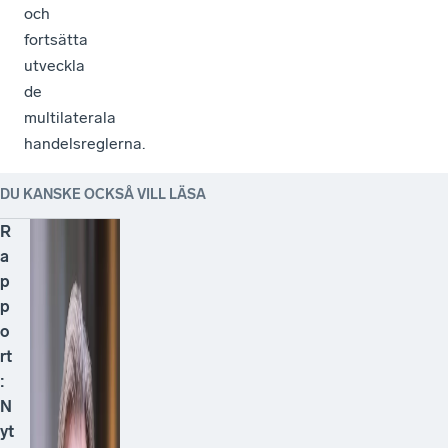
och
fortsätta
utveckla
de
multilaterala
handelsreglerna.
DU KANSKE OCKSÅ VILL LÄSA
R
a
p
p
o
rt
:
N
yt