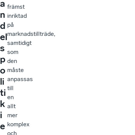
a
främst
n
inriktad
d
på
marknadstillträde,
el
samtidigt
s
som
p
den
o
måste
anpassas
li
till
ti
en
k
allt
i
mer
komplex
e
och