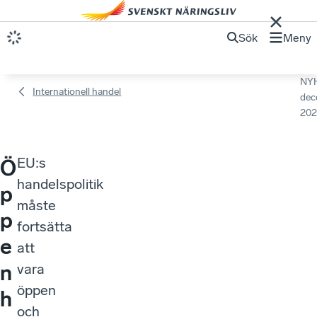
Sök
Meny
NY
Internationell handel
dec
202
EU:s
Ö
handelspolitik
p
måste
p
fortsätta
e
att
n
vara
öppen
h
och