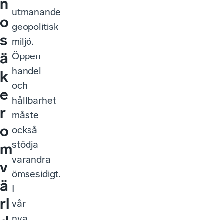
n
utmanande
o
geopolitisk
s
miljö.
ä
Öppen
handel
k
och
e
hållbarhet
r
måste
o
också
stödja
m
varandra
v
ömsesidigt.
ä
I
rl
vår
nya