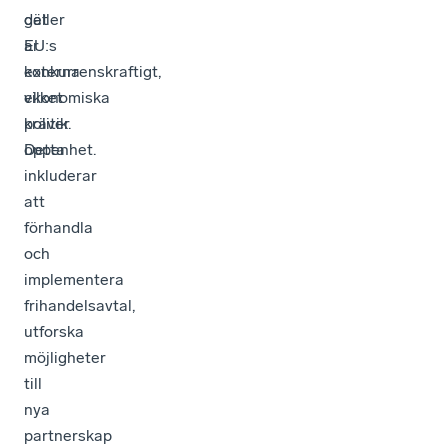
gäller
det
EU:s
är
externa
konkurrenskraftigt,
ekonomiska
vilket
politik.
kräver
Detta
öppenhet.
inkluderar
att
förhandla
och
implementera
frihandelsavtal,
utforska
möjligheter
till
nya
partnerskap