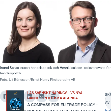
Ingrid Serup, expert handelspolitik, och Henrik Isakson, policyansvarig för
handelspolitik.
Foto
:
Ulf Börjesson/Ernst Henry Photography AB
LÄS SVENSKT NÄRINGSLIVS NYA
SK
För
Öppen
Att
HANDELSPOLITISKA AGENDA
AV
att
handel
hålla
A COMPASS FOR EU TRADE POLICY -
vara
är
marknaderna
Isa