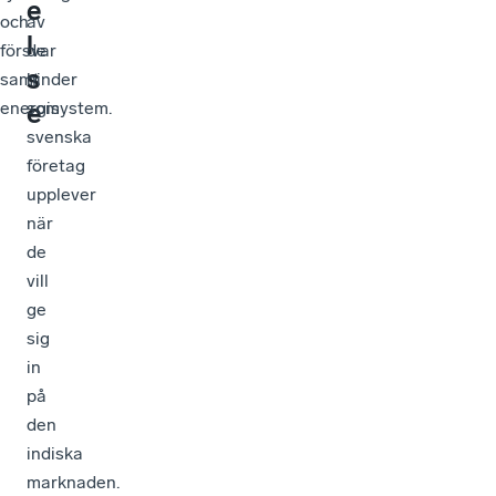
e
och
av
l
försvar
de
s
samt
hinder
energisystem.
som
e
svenska
företag
upplever
när
de
vill
ge
sig
in
på
den
indiska
marknaden.