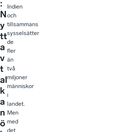
:
Indien
N
och
y
tillsammans
sysselsätter
tt
de
a
fler
v
än
t
två
miljoner
al
människor
k
i
a
landet.
n
Men
med
ö
det