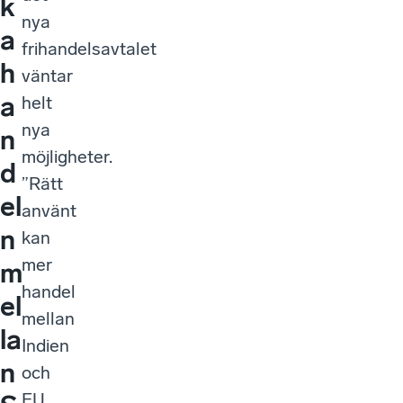
k
nya
a
frihandelsavtalet
h
väntar
a
helt
nya
n
möjligheter.
d
”Rätt
el
använt
n
kan
mer
m
handel
el
mellan
la
Indien
n
och
EU