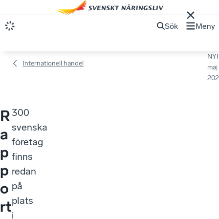
Sök
Meny
NY
Internationell handel
maj
202
300
R
svenska
a
företag
p
finns
p
redan
o
på
plats
rt
i