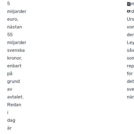
a
5
ko
miljarder
ord
”
euro,
Urs
nästan
vo
55
der
miljarder
Le
svenska
såv
kronor,
so
enbart
rep
på
för
grund
det
av
sv
avtalet.
när
Redan
i
dag
är