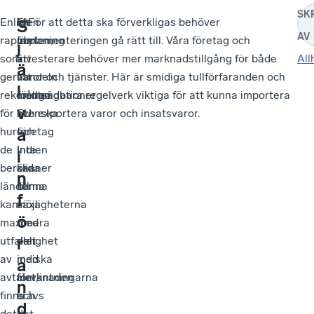
SK
Enligt
En
Men
– För att detta ska förverkligas behöver
S
AV
rapporten,
utmaning
för
implementeringen gå rätt till. Våra företag och
j
som
är
att
investerare behöver mer marknadstillgång för både
All
ä
ger
att
handeln
varor och tjänster. Här är smidiga tullförfaranden och
l
rekommendationer
många
mellan
förutsägbara regelverk viktiga för att kunna importera
v
för
svenska
EU
och exportera varor och insatsvaror.
hur
företag
och
a
de
inte
Indien
i
berörda
känner
ska
n
länderna
till
kunna
f
kan
möjligheterna
växa
ö
maximera
med
i
r
utfallet
den
enlighet
av
indiska
med
a
avtalet,
marknaden
förväntningarna
n
finns
och
krävs
d
det
i
det