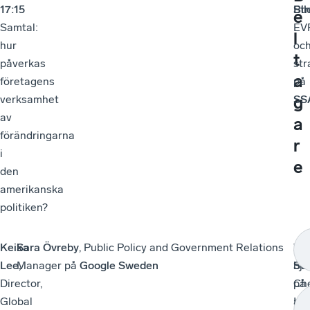
17:15
Bil
St
e
Samtal:
EV
l
hur
oc
t
påverkas
str
a
företagens
på
verksamhet
SS
g
av
a
förändringarna
r
i
e
den
amerikanska
politiken?
Keika
Sara Övreby
, Public Policy and Government Relations
An
Vi
Lee,
Manager på
Google Sweden
Ste
bju
Director,
Ch
på
Global
Int
am