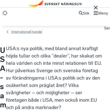
Sök
Meny
Se
Internationell handel
USA:s nya politik, med bland annat kraftigt
U
höjda tullar och olika ”dealer”, har skakat om
S
hela världen och inte minst relationen till EU.
A
Hur påverkas Sverige och svenska företag
-
av förändringarna i USA:s politik och av den
s
osäkerhet som präglat året? Vilka
svårigheter – och möjligheter – ser
a
företagen både i USA, men också inom EU
m
och på andra marknader?