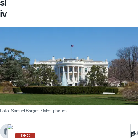
sl
iv
Foto
:
Samuel Borges / Mostphotos
Vi
16:
P
DEC