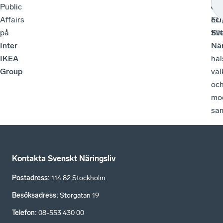
Public
oc
dry
Affairs
EU,
oc
på
Sv
till
Inter
När
IKEA
häl
Group
vä
oc
mo
sam
Kontakta Svenskt Näringsliv
Postadress
:
114 82 Stockholm
Besöksadress
:
Storgatan 19
Telefon
:
08-553 430 00