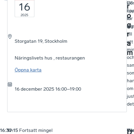
vill
Dö
16
r
bju
öp
o
2025
in
för
g
dig
min
r
till
Storgatan 19, Stockholm
ett
a
min
m
oc
Näringslivets hus , restaurangen
sa
Öppna karta
so
han
om
16 december 2025 16:00–19:00
jus
det
16:30-
17:15
Fortsatt mingel
Car
Vik
D