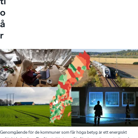
ti
o
å
r
Genomgående för de kommuner som får höga betyg är ett energiskt