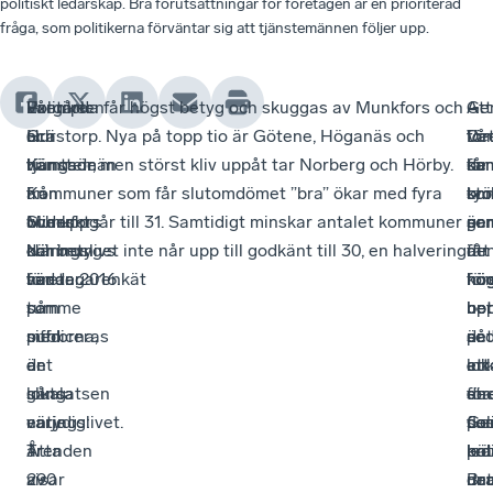
politiskt ledarskap. Bra förutsättningar för företagen är en prioriterad
fråga, som politikerna förväntar sig att tjänstemännen följer upp.
Politiker
Exemplen
–
Vårgårda får högst betyg och skuggas av Munkfors och
–
Att
–
Ge
och
är
Hur
Grästorp. Nya på topp tio är Götene, Höganäs och
Vå
för
De
för
tjänstemän
hämtade
vi
Kungsör, men störst kliv uppåt tar Norberg och Hörby.
sa
får
ka
de
i
från
än
Kommuner som får slutomdömet ”bra” ökar med fyra
om
stö
tyc
ko
Munkfors
Svenskt
vrider
och uppgår till 31. Samtidigt minskar antalet kommuner
är
ge
par
so
kommun
Näringslivs
och
där betyget inte når upp till godkänt till 30, en halvering
de
i
att
får
har
företagarenkät
vänder
sedan 2016.
hö
ko
för
hö
tumme
som
på
not
ber
upp
be
med
publiceras
siffrorna,
se
på
det
är
det
en
är
en
att
lok
ett
lokala
gång
slutsatsen
sta
de
för
ene
näringslivet.
varje
entydig:
Gen
fle
so
pol
Åtta
år.
Trenden
krä
pol
bät
led
av
290
visar
det
nu
un
Br