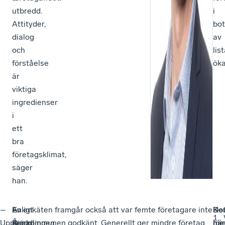
utbredd.
i
Attityder,
bot
dialog
av
och
lis
förståelse
öka
är
viktiga
ingredienser
i
ett
bra
företagsklimat,
säger
han.
–
En
Enligt
–
Av enkäten framgår också att var femte företagare inte
–
Ko
De
Upphandlingen
annan
Björn
Å
ger kommunen godkänt. Generellt ger mindre företag
I
me
här