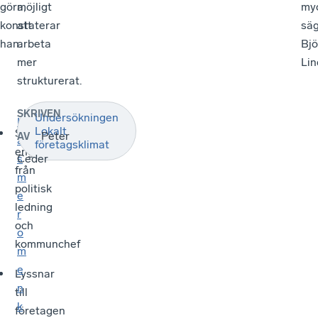
göra,
möjligt
myc
konstaterar
att
sä
han.
arbeta
Bjö
mer
Lin
strukturerat.
SKRIVEN
Undersökningen
L
Lokalt
Starkt
Peter
AV
ä
företagsklimat
engagemang
s
Ceder
från
m
politisk
e
ledning
r
och
o
kommunchef
m
e
Lyssnar
n
till
k
företagen