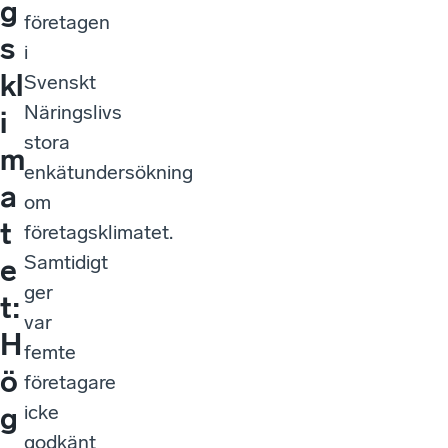
g
företagen
s
i
kl
Svenskt
Näringslivs
i
stora
m
enkätundersökning
a
om
t
företagsklimatet.
Samtidigt
e
ger
t:
var
H
femte
ö
företagare
icke
g
godkänt