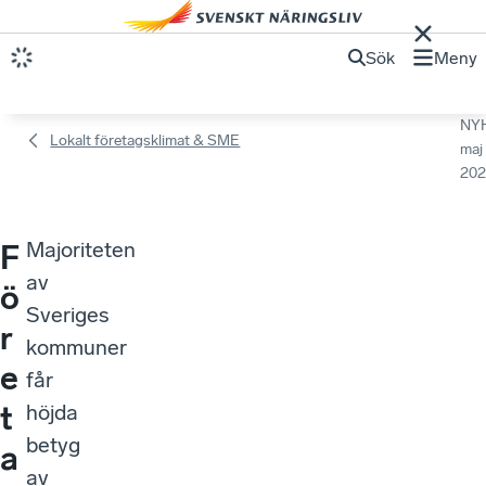
Sök
Meny
NY
Lokalt företagsklimat & SME
maj
202
Majoriteten
F
av
ö
Sveriges
r
kommuner
e
får
t
höjda
betyg
a
av