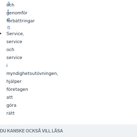
ä
och
t
genomför
e
förbättringar
n
Service,
service
och
service
i
myndighetsutövningen,
hjälper
företagen
att
göra
rätt
DU KANSKE OCKSÅ VILL LÄSA