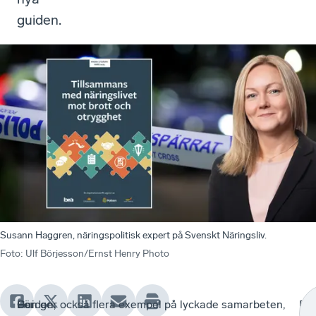
guiden.
Susann Haggren, näringspolitisk expert på Svenskt Näringsliv.
Foto
:
Ulf Börjesson/Ernst Henry Photo
För
–
Guiden,
Den ger också flera exempel på lyckade samarbeten,
–
Ex
–