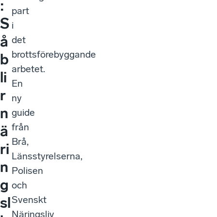
:
part
S
i
å
det
brottsförebyggande
b
arbetet.
li
En
r
ny
n
guide
från
ä
Brå,
ri
Länsstyrelserna,
n
Polisen
g
och
Svenskt
sl
Näringsliv