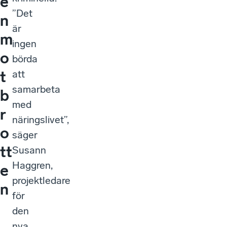
e
”Det
n
är
m
ingen
o
börda
t
att
samarbeta
b
med
r
näringslivet”,
o
säger
tt
Susann
Haggren,
e
projektledare
n
för
den
nya