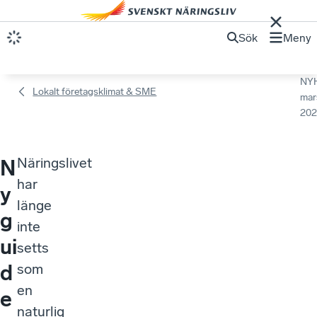
Sök
Meny
NY
Lokalt företagsklimat & SME
mar
202
Näringslivet
N
har
y
länge
g
inte
ui
setts
d
som
en
e
naturlig