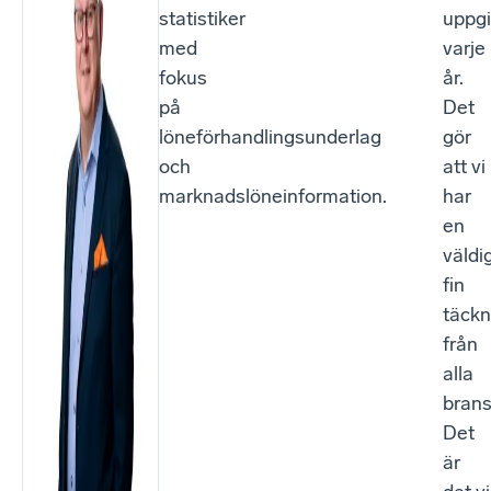
statistiker
uppgi
med
varje
fokus
år.
på
Det
löneförhandlingsunderlag
gör
och
att vi
marknadslöneinformation.
har
en
väldi
fin
täckn
från
alla
brans
Det
är