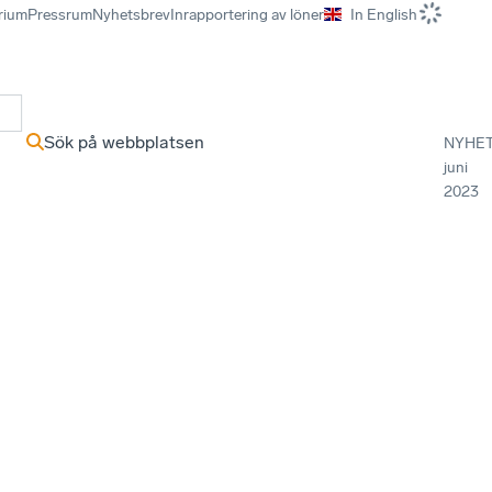
rium
Pressrum
Nyhetsbrev
Inrapportering av löner
In English
r
Sök på webbplatsen
NYHE
juni
2023