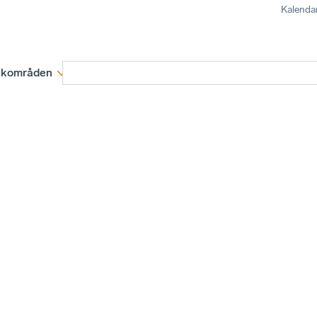
Kalenda
kområden
Medlemskap
Rapporter och remissva