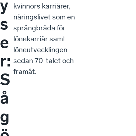
y
kvinnors karriärer,
näringslivet som en
s
språngbräda för
e
lönekarriär samt
löneutvecklingen
r:
sedan 70-talet och
framåt.
S
å
g
ö