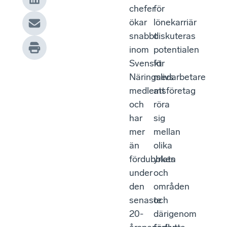
chefer
för
ökar
lönekarriär
snabbt
diskuteras
inom
potentialen
Svenskt
för
Näringslivs
medarbetare
medlemsföretag
att
och
röra
har
sig
mer
mellan
än
olika
fördubblats
yrken
under
och
den
områden
senaste
och
20-
därigenom