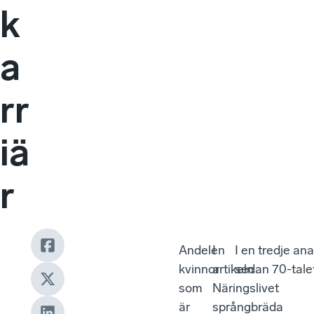
k
a
rr
iä
r
Andelen
I
I en tredje an
kvinnor
artikeln
sedan 70-tale
som
Näringslivet
är
språngbräda