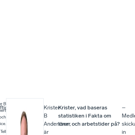
er B
tigt över tid
Krister
Krister, vad baseras
–
pert
B
statistiken i Fakta om
Medl
och
Andersson,
löner och arbetstider på?
skick
ice.
är
in
Tell