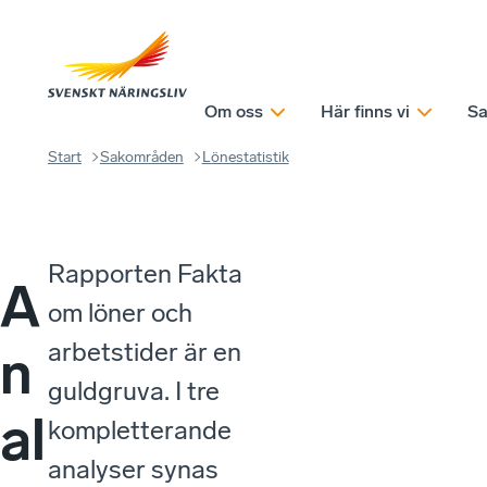
Om oss
Här finns vi
Sa
Start
Sakområden
Lönestatistik
Rapporten Fakta
A
om löner och
arbetstider är en
n
guldgruva. I tre
al
kompletterande
analyser synas