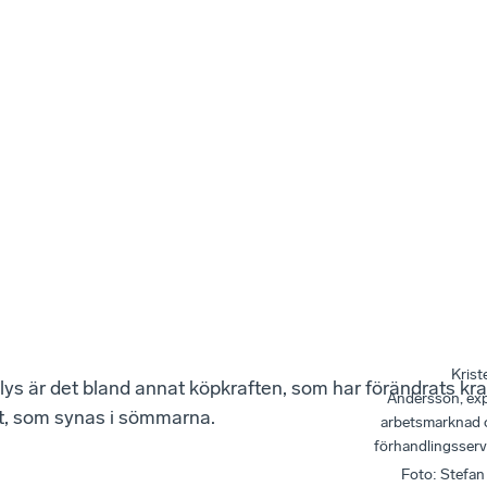
Krist
alys är det bland annat köpkraften, som har förändrats kraf
Andersson, ex
t, som synas i sömmarna.
arbetsmarknad 
förhandlingsserv
Foto
:
Stefan 