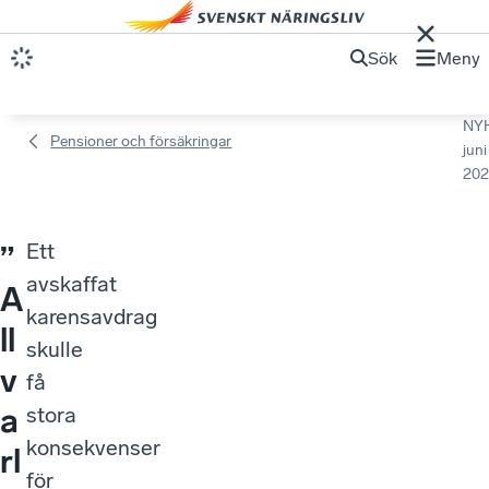
Sök
Meny
NY
Pensioner och försäkringar
juni
202
Ett
”
avskaffat
A
karensavdrag
ll
skulle
v
få
a
stora
konsekvenser
rl
för