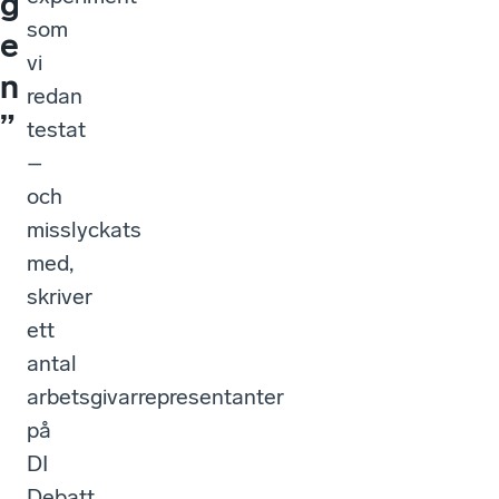
g
som
e
vi
n
redan
”
testat
–
och
misslyckats
med,
skriver
ett
antal
arbetsgivarrepresentanter
på
DI
Debatt.