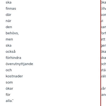
ska
ök
finnas
til
där
so
när
vi
den
ka
behövs,
for
men
att
ska
ge
också
ök
förhindra
ska
överutnyttjande
oc
och
stä
kostnader
väl
som
i
ökar
vår
för
lan
alla.”