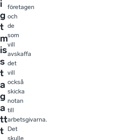
i
företagen
g
och
t
de
som
m
vill
is
avskaffa
s
det
t
vill
också
a
skicka
g
notan
a
till
tt
arbetsgivarna.
Det
t
skulle