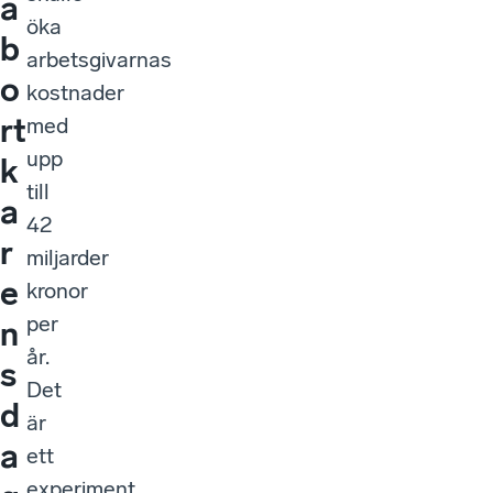
a
öka
b
arbetsgivarnas
o
kostnader
rt
med
upp
k
till
a
42
r
miljarder
e
kronor
per
n
år.
s
Det
d
är
a
ett
experiment