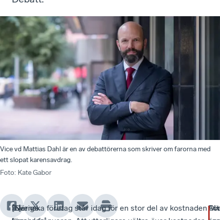
Vice vd Mattias Dahl är en av debattörerna som skriver om farorna med
ett slopat karensavdrag.
Foto
:
Kate Gabor
”När
Sverige
[...]
”Svenska företag står
idag för en stor del av kostnaden
För
Att
Ov