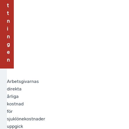
t
t
n
i
n
g
e
n
Arbetsgivarnas
direkta
årliga
kostnad
för
sjuklönekostnader
uppgick