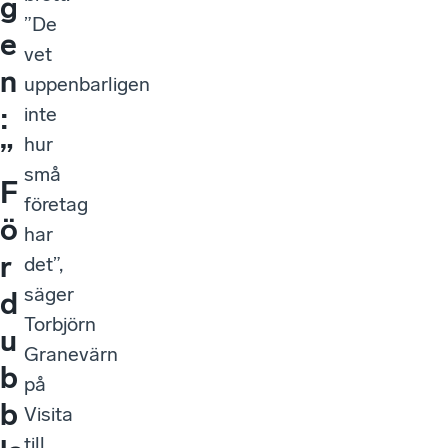
g
”De
e
vet
n
uppenbarligen
:
inte
hur
”
små
F
företag
ö
har
r
det”,
säger
d
Torbjörn
u
Granevärn
b
på
b
Visita
till