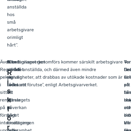
anställda
hos
små
arbetsgivare
orimligt
hårt”.
Även
Bland
Arbetsgivarverket
”Om förslaget genomförs kommer särskilt arbetsgivare
Ver
Tor
–
”
Regelrådet
annat
ställer
med få anställda, och därmed även mindre
be
Gra
De
R
pekar
skriver
sig
myndigheter, att drabbas av utökade kostnader som är
oc
för
är
i
i
rådet
tveksamt
svåra att förutse”, enligt Arbetsgivarverket.
att
på
ett
s
sitt
att
till
för
be
hår
k
remissvar
”förslagets
att
ris
bra
sla
på
påverkan
ta
att
oc
mo
f
förslaget
på
bort
bid
arb
de
ö
inte
företagens
ersättningen
till
Vis
mi
r
uppfyller
verksamhet
och
ök
so
för