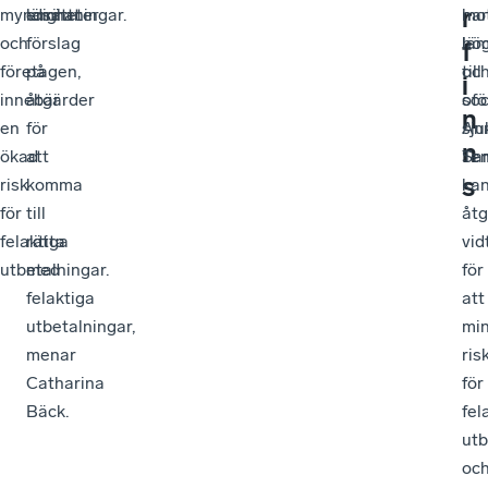
r
myndigheter
ersättningar.
lämnat
har
mo
och
förslag
lä
hö
f
företagen,
på
till
oc
i
innebär
åtgärder
soc
ofö
n
en
för
An
sju
n
ökad
att
Ten
Sam
s
risk
komma
ka
för
till
åtg
felaktiga
rätta
vid
utbetalningar.
med
för
felaktiga
att
utbetalningar,
mi
menar
ris
Catharina
för
Bäck.
fel
utb
oc