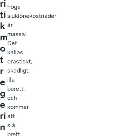
ri
höga
ti
sjuklönekostnader
k
är
massiv.
m
Det
o
kallas
t
drastiskt,
r
skadligt,
illa
e
berett,
g
och
e
kommer
ri
att
slå
n
brett.