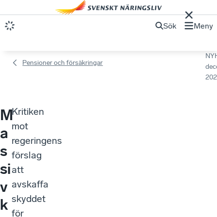
Sök
Meny
NY
Pensioner och försäkringar
dec
202
Kritiken
M
mot
a
regeringens
s
förslag
si
att
v
avskaffa
skyddet
k
för