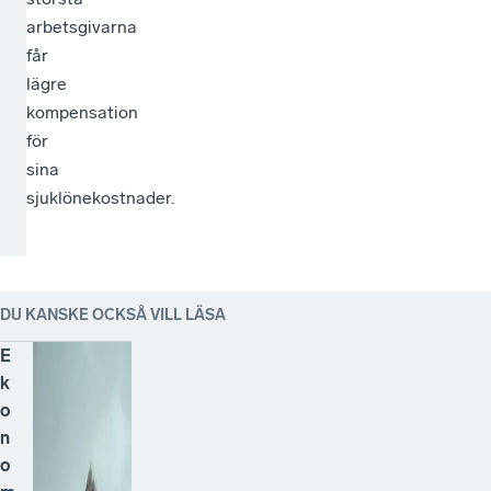
arbetsgivarna
får
lägre
kompensation
för
sina
sjuklönekostnader.
DU KANSKE OCKSÅ VILL LÄSA
E
k
o
n
o