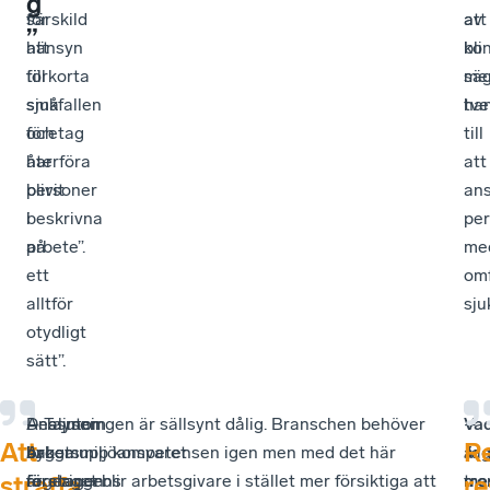
g
särskild
för
att
av
”
hänsyn
att
bli
ko
till
förkorta
me
sä
små
sjukfallen
tv
han
företag
och
till
har
återföra
att
blivit
personer
ans
beskrivna
i
pe
på
arbete”.
me
ett
om
alltför
sju
otydligt
sätt”.
Analysen
–
Dessutom
– Tajmningen är sällsynt dålig. Branschen behöver
Va
–
Att
R
bakom
Arbetsmiljöansvaret
är
bygga upp kompetensen igen men med det här
är
Ja
regeringens
är
företagen
förslaget blir arbetsgivare i stället mer försiktiga att
me
tro
straffa
r