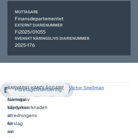
MOTTAGARE
Finansdepartementet
EXTERNT DIARIENUMMER
Fi2025/01055
SVENSKT NÄRINGSLIVS DIARIENUMMER
2025-176
Victor Snellman
ANSVARIG HANDLÄGGARE
Företagsfinansiering
Den
Svenskt
svenska
Näringsliv
kapitalmarknaden
tillstyrker
är
utredningens
en
förslag
av
om