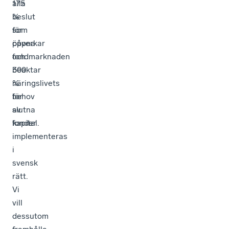
alla
175
beslut
%
som
för
påverkar
öppna
fondmarknaden
och
beaktar
300
näringslivets
%
behov
för
av
slutna
kapital.
fonder
implementeras
i
svensk
rätt.
Vi
vill
dessutom