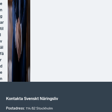
e
n
g
ar
til
l
v
äl
fä
r
d
e
n
Kontakta Svenskt Näringsliv
Postadress
:
114 82 Stockholm