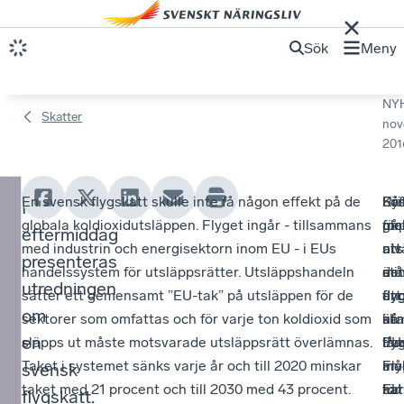
Sök
Meny
NY
Skatter
nov
201
En svensk flygskatt skulle inte få någon effekt på de
Syf
Kri
På
Lö
I
E
globala koldioxidutsläppen. Flyget ingår - tillsammans
me
på
glo
för
eftermiddag
n
med industrin och energisektorn inom EU - i EUs
uts
att
niv
att
presenteras
handelssystem för utsläppsrätter. Utsläppshandeln
är
det
stå
mi
s
utredningen
sätter ett gemensamt ”EU-tak” på utsläppen för de
att
en
fly
fly
v
om
sektorer som omfattas och för varje ton koldioxid som
nå
är
uta
kli
e
en
släpps ut måste motsvarade utsläppsrätt överlämnas.
EU
fly
Par
lån
Taket i systemet sänks varje år och till 2020 minskar
må
in
Fly
är
svensk
n
taket med 21 procent och till 2030 med 43 procent.
för
EU
har
sat
flygskatt.