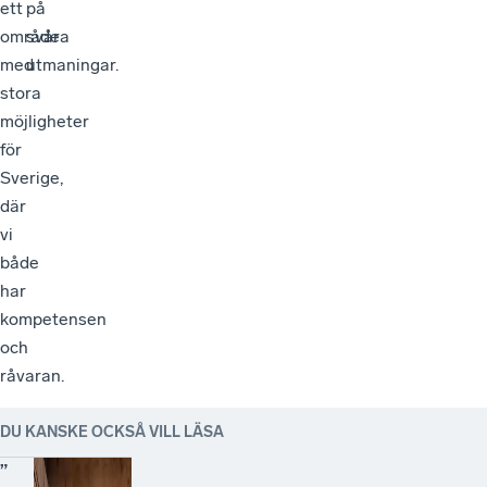
ett
på
område
svåra
med
utmaningar.
stora
möjligheter
för
Sverige,
där
vi
både
har
kompetensen
och
råvaran.
DU KANSKE OCKSÅ VILL LÄSA
”