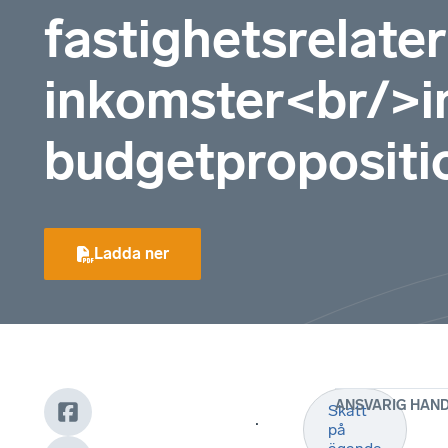
fastighetsrelate
inkomster<br/>i
budgetpropositi
Ladda ner
ANSVARIG HAN
Skatt
.
på