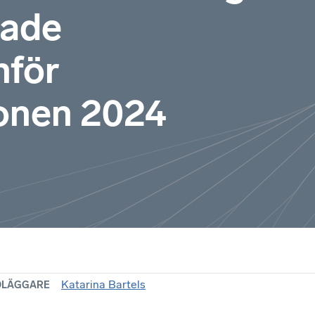
rade
nför
onen 2024
Katarina Bartels
DLÄGGARE