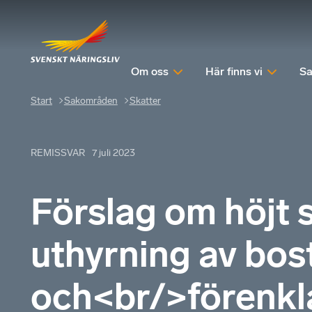
Om oss
Här finns vi
Sa
Start
Sakområden
Skatter
REMISSVAR
7 juli 2023
Förslag om höjt 
uthyrning av bos
och<br/>förenkla