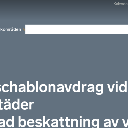
Kalenda
kområden
Medlemskap
Rapporter och remissva
schablonavdrag vid
täder
d beskattning av v