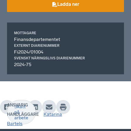
Ladda ner
MOTTAGARE
Finansdepartementet
EXTERNT DIARIENUMMER
Fi2024/01004
SVENSKT NÄRINGSLIVS DIARIENUMMER
2024-75
ANSVARIG
Skatt
.
på
Katarina
HANDLÄGGARE
arbete
Bartels