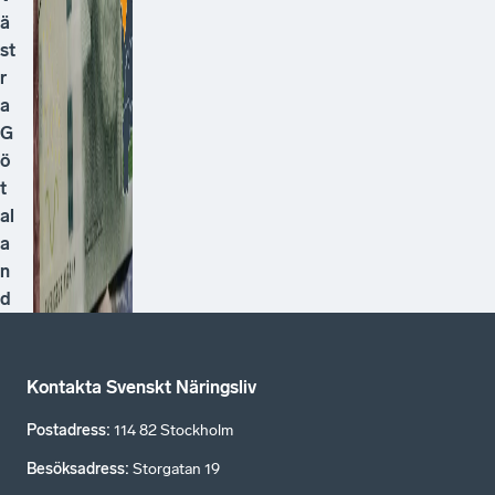
ä
st
r
a
G
ö
t
al
a
n
d
Kontakta Svenskt Näringsliv
Postadress
:
114 82 Stockholm
Besöksadress
:
Storgatan 19