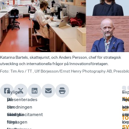
Katarina Bartels, skattejurist, och Anders Persson, chef för strategisk
utveckling och internationella frågor på Innovationsföretagen.
Foto
:
Tim Aro / TT , Ulf Börjesson/Ernst Henry Photography AB, Pressbil
Nyligen
–
–
Exp
–
–
”
presenterades
Vi
Då
inn
Äv
Nu
utredningen
har
de
att
om
ko
un
Skatteincitament
väldigt
svenska
utl
exp
äv
fö
för
höga
företagen
exp
i
lön
s