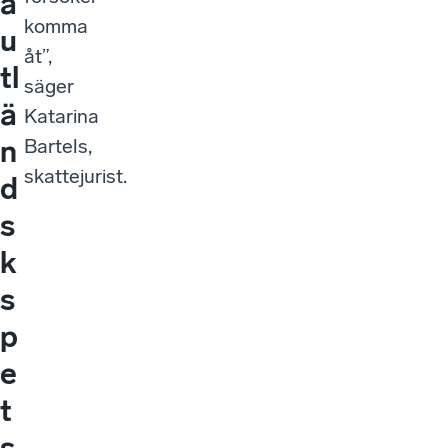
a
komma
u
åt”,
tl
säger
ä
Katarina
n
Bartels,
skattejurist.
d
s
k
s
p
e
t
s