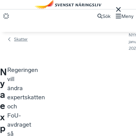
Sök
Meny
NY
Skatter
janu
202
Regeringen
N
vill
y
ändra
a
expertskatten
e
och
x
FoU-
avdraget
p
så