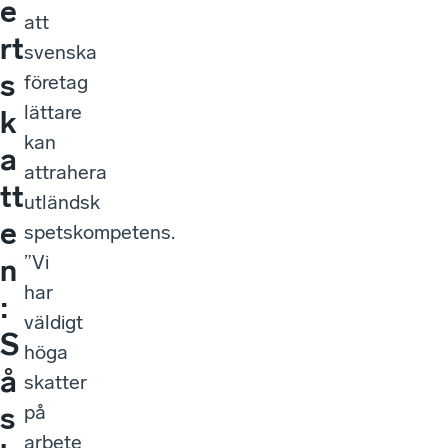
e
att
rt
svenska
s
företag
lättare
k
kan
a
attrahera
tt
utländsk
e
spetskompetens.
”Vi
n
har
:
väldigt
S
höga
å
skatter
på
s
arbete