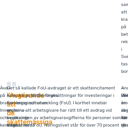
sa
att
kra
på
be
rek
i
Sve
tas
bor
Även
–
Det så kallade FoU-avdraget är ett skatteincitament
–
An
–
”Avgörande
på
Kompetensförsörjningen
som ska ge bättre förutsättningar för investeringar i
De
Pe
Vå
branschorganisationen
är
Forskning och utveckling (FoU). I korthet innebär
är
är
me
att
Innovations-
en
reglerna att arbetsgivare har rätt till ett avdrag vid
av
che
är
de
och
avgörande
beräkningen av arbetsgivaravgifterna för personer som
att
för
kun
skattemässiga
kemiindustrierna
fråga
arbetar med FoU. Näringslivet står för över 70 procent
de
str
tjä