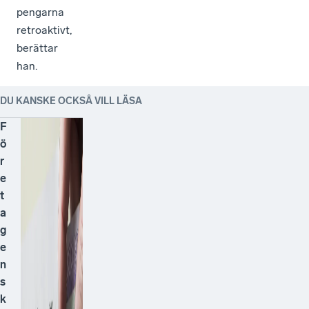
pengarna
retroaktivt,
berättar
han.
DU KANSKE OCKSÅ VILL LÄSA
F
ö
r
e
t
a
g
e
n
s
k