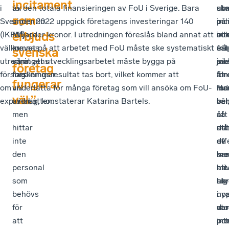
incitament
i
för
av den totala finansieringen av FoU i Sverige. Bara
sk
utv
so
som
Sverige
industrin.
under 2022 uppgick företagens investeringar 140
inc
oc
på
erbjuds
(IKEM),
Många
miljarder kronor. I utredningen föreslås bland annat att
so
int
oli
välkomnas
av
kravet på att arbetet med FoU måste ske systematiskt
erb
frå
sät
svenska
utredningens
våra
samt att utvecklingsarbetet måste bygga på
sv
på
job
företag
förslag
medlemmar
forskningsresultat tas bort, vilket kommer att
för
Inn
åt
fungerar
om
vill
underlätta för många företag som vill ansöka om FoU-
fun
Ha
ind
väl.”
expertskatten.
växa
avdrag, konstaterar Katarina Bartels.
väl,
ber
oc
men
så
att
åt
hittar
att
må
det
inte
de
av
off
den
ka
bra
me
personal
hä
me
att
som
sig
har
utv
behövs
i
upp
ny
för
de
sto
var
att
int
pr
oc