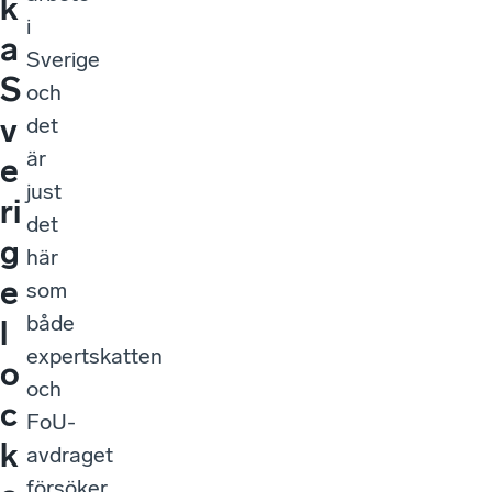
k
i
a
Sverige
S
och
v
det
är
e
just
ri
det
g
här
e
som
både
l
expertskatten
o
och
c
FoU-
k
avdraget
försöker