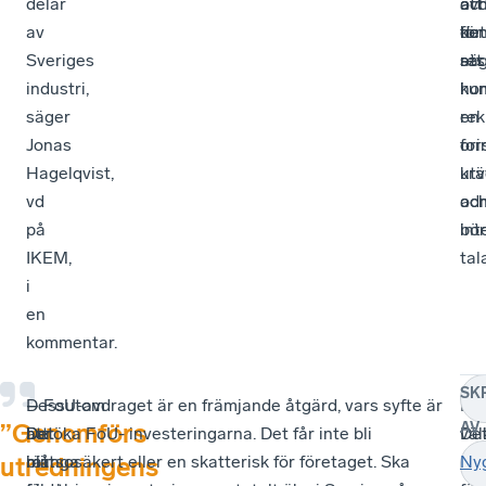
delar
oc
att
av
av
kon
det
för
Sveriges
sä
res
att
industri,
hon
i
ku
säger
en
rek
Jonas
ori
for
Hagelqvist,
kr
utv
vd
adm
oc
på
bör
int
IKEM,
tal
i
en
kommentar.
SK
–
Dessutom
–
– FoU-avdraget är en främjande åtgärd, vars syfte är
Ha
–
”Genomförs
AV
Det
har
Det
att öka FoU- investeringarna. Det får inte bli
vä
De
i
många
blir
rättsosäkert eller en skatterisk för företaget. Ska
utr
går
Ny
utredningens