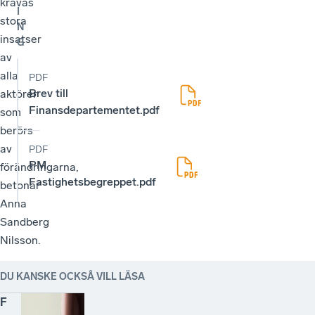
krävas
I
stora
N
insatser
G
av
alla
PDF
Brev till
aktörer
Finansdepartementet.pdf
som
berörs
av
PDF
PM
förändringarna,
Fastighetsbegreppet.pdf
betonar
Anna
Sandberg
Nilsson.
DU KANSKE OCKSÅ VILL LÄSA
F