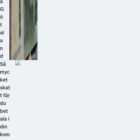
a
G
ö
t
al
a
n
d
Så
myc
ket
skat
t får
du
bet
ala i
din
kom