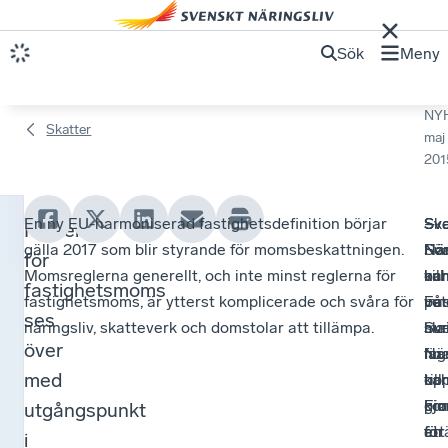
Sök
Meny
NY
Skatter
maj
201
En ny EU-harmoniserad fastighetsdefinition börjar
Ska
–
Sv
Sv
Reglerna
N
gälla 2017 som blir styrande för momsbeskattningen.
Sva
Fö
När
När
för
y
Momsreglerna generellt, och inte minst reglerna för
har
ka
oc
vill
fastighetsmoms
fastighetsmoms, är ytterst komplicerade och svåra för
på
inn
Fa
vet
a
ses
näringsliv, skatteverk och domstolar att tillämpa.
Sv
mat
skr
hur
m
över
När
fin
nu
lag
o
med
up
oc
till
ka
gjo
pra
Fi
ko
utgångspunkt
m
en
för
för
att
i