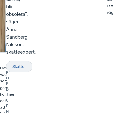
blir
rät
väg
obsoleta”,
säger
Anna
Sandberg
Nilsson,
skatteexpert.
Skatter
Oavsett
F
vad
Ö
som
R
görs
D
kommer
J
U
det
P
att
N