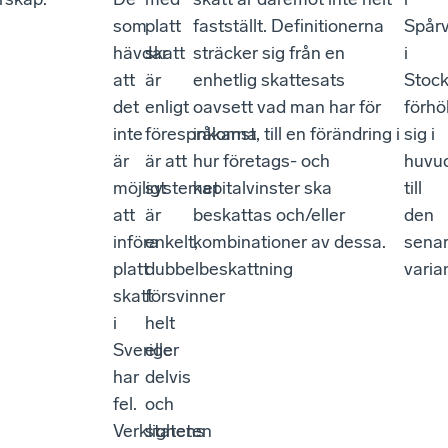
som
platt
fastställt. Definitionerna
Spårv
hävdar
skatt
sträcker sig från en
i
att
är
enhetlig skattesats
Stoc
det
enligt
oavsett vad man har för
förhöl
inte
förespråkarna
inkomst, till en förändring i
sig i
är
är att
hur företags- och
huvu
möjligt
systemet
kapitalvinster ska
till
att
är
beskattas och/eller
den
införa
enkelt,
kombinationer av dessa.
sena
platt
dubbelbeskattning
varia
skatt
försvinner
i
helt
Sverige
eller
har
delvis
fel.
och
Verkligheten
statens