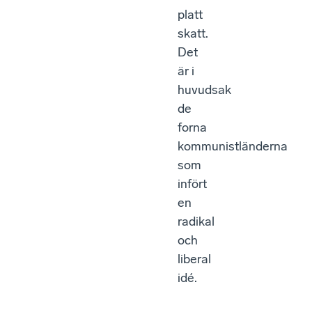
platt
skatt.
Det
är i
huvudsak
de
forna
kommunistländerna
som
infört
en
radikal
och
liberal
idé.