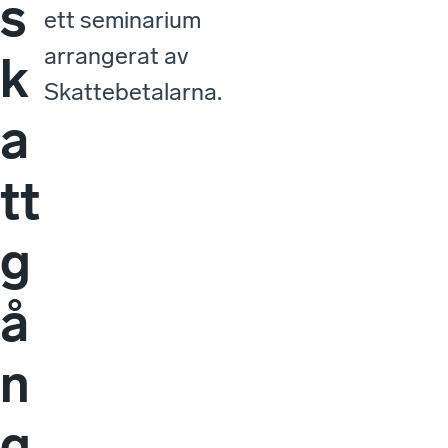
s
ett seminarium
arrangerat av
k
Skattebetalarna.
a
tt
g
å
n
g