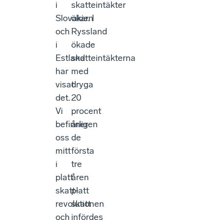
i
skatteintäkter
Slovakien
ökar. I
och
Ryssland
i
ökade
Estland
skatteintäkterna
har
med
visat
dryga
det.
20
Vi
procent
befinner
årligen
oss
de
mitt
första
i
tre
platt
åren
skatt-
platt
revolutionen
skatt
och
infördes