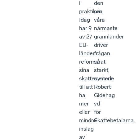
i
den
praktiken.
när
Idag
våra
har 9
närmaste
av 27
grannländer
EU-
driver
länder
frågan
reformerat
så
sina
starkt,
skattesystem
menade
till att
Robert
ha
Gidehag
mer
vd
eller
för
mindre
Skattebetalarna.
inslag
av