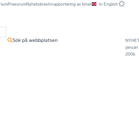
rium
Pressrum
Nyhetsbrev
Inrapportering av löner
In English
r
Sök på webbplatsen
NYHE
januari
2006