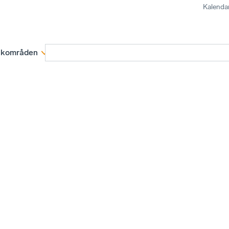
Kalenda
kområden
Medlemskap
Rapporter och remissva