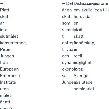
–
– Det
Diskussionen
Saco-ordföran
Platt
är en
om
skulle leda til
skatt
skatt
huruvida
är
som
en
inte
stimulerar
platt
slutmålet
till
skatt
konstaterade,
entreprenörskap,
är
Peter
tillväxt,
en
Jungen
och
reell
från
dynamiska
möjlighet
European
ekonomier,
för
Enterprise
sa
Sverige
Institute
Jungen.
avslutade
utan
seminariet.
målet
är att
uppnå