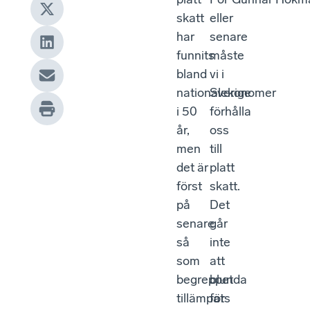
skatt
eller
har
senare
funnits
måste
bland
vi i
nationalekonomer
Sverige
i 50
förhålla
år,
oss
men
till
det är
platt
först
skatt.
på
Det
senare
går
så
inte
som
att
begreppet
blunda
tillämpats
för