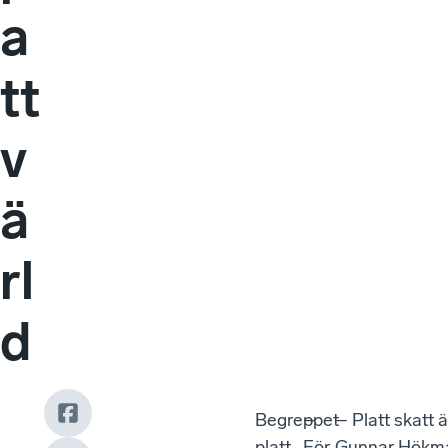
a
tt
v
ä
rl
d
Begreppet
–
– Platt skatt 
platt
För
Gunnar Hökmar