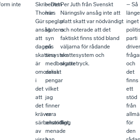
form inte
Skribenten
– Det
Per Juth från Svenskt
– Så
Thomas
här
Näringsliv ansåg inte att
länge
Gür
speglar
platt skatt var nödvändigt
inget
ansåg
statens
och noterade att det
politi
att
syn
faktiskt finns stöd bland
parti
dagens
på
väljarna för rådande
drive
skattesystem
sina
skattesystem och
fråga
är
medborgare
skattetryck.
och
omoraliskt
deras
det
i
pengar
finns
det
vilket
ett
att
jag
stöd
det
finner
från
kräver
vara
allm
särbehandling
anstötligt,
för
av
menade
den
vissa
han
råda