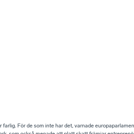
är farlig. För de som inte har det, varnade europaparlamen
k, som också menade att platt skatt främjar entreprenö