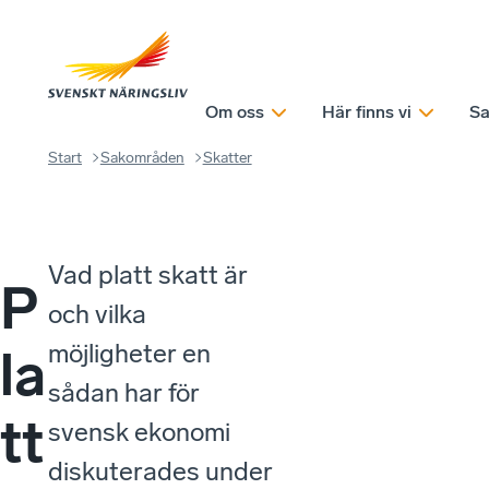
Om oss
Här finns vi
Sa
Start
Sakområden
Skatter
Vad platt skatt är
P
och vilka
möjligheter en
la
sådan har för
tt
svensk ekonomi
diskuterades under