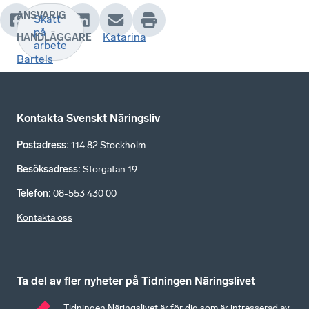
ANSVARIG
Skatt
.
på
Katarina
HANDLÄGGARE
arbete
Bartels
Kontakta Svenskt Näringsliv
Postadress
:
114 82 Stockholm
Besöksadress
:
Storgatan 19
Telefon
:
08-553 430 00
Kontakta oss
Ta del av fler nyheter på Tidningen Näringslivet
Tidningen Näringslivet är för dig som är intresserad av