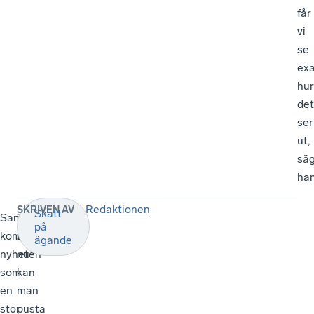
får
vi
se
exa
hur
det
ser
ut,
sä
han
Redaktionen
SKRIVEN AV
Skatt
Sammantaget
–
TT
på
kommer
Just
Redaktionen
ägande
nyheten
nu
som
kan
en
man
stor
pusta