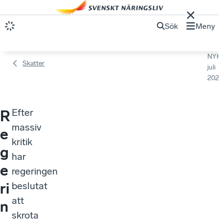
Sök
Meny
NY
Skatter
juli
202
Efter
R
massiv
e
kritik
g
har
e
regeringen
ri
beslutat
att
n
skrota