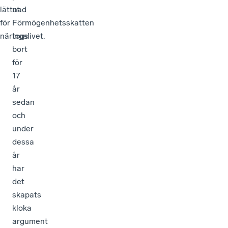
lättnad
ut.
för
Förmögenhetsskatten
näringslivet.
togs
bort
för
17
år
sedan
och
under
dessa
år
har
det
skapats
kloka
argument