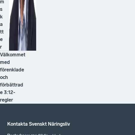
m
s
k
a
tt
e
r
V
äl
k
o
m
m
e
t
m
e
d