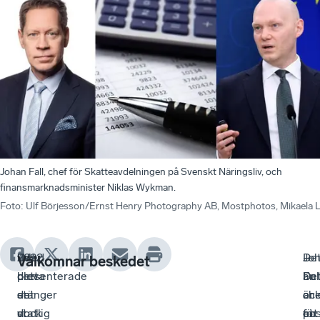
Johan Fall, chef för Skatteavdelningen på Svenskt Näringsliv, och
finansmarknadsminister Niklas Wykman.
Foto
:
Ulf Börjesson/Ernst Henry Photography AB, Mostphotos, Mikaela
2022
Det
”Med
Jo
–
De
–
Välkomnar beskedet
presenterade
blev
detta
Fall
De
är
De
en
det
stänger
che
är
oc
är
statlig
dock
vi
för
ett
pos
en