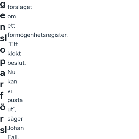
g
förslaget
e
om
n
ett
förmögenhetsregister.
sl
”Ett
o
klokt
p
beslut.
a
Nu
kan
r
vi
f
pusta
ö
ut”,
r
säger
Johan
sl
Fall,