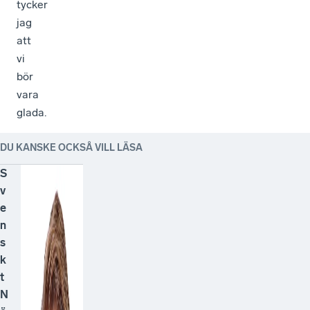
tycker
jag
att
vi
bör
vara
glada.
DU KANSKE OCKSÅ VILL LÄSA
S
v
e
n
s
k
t
N