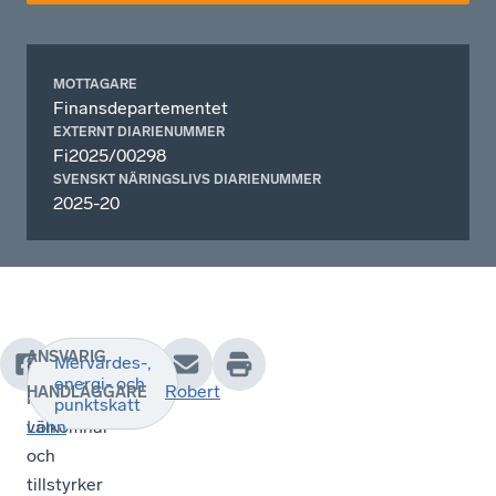
MOTTAGARE
Finansdepartementet
EXTERNT DIARIENUMMER
Fi2025/00298
SVENSKT NÄRINGSLIVS DIARIENUMMER
2025-20
ANSVARIG
Mervärdes-,
Svenskt
energi- och
Robert
HANDLÄGGARE
Näringsliv
punktskatt
välkomnar
Lönn
och
tillstyrker