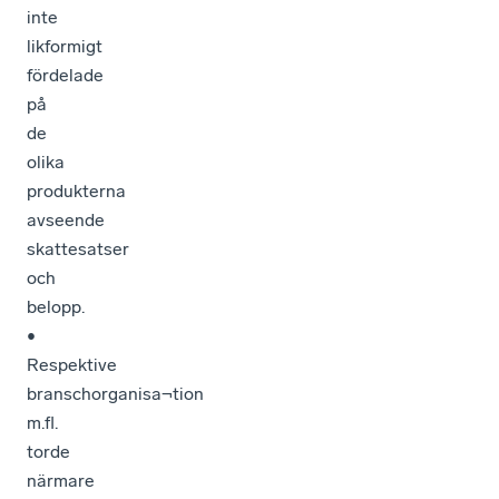
inte
likformigt
fördelade
på
de
olika
produkterna
avseende
skattesatser
och
belopp.
•
Respektive
branschorganisa¬tion
m.fl.
torde
närmare