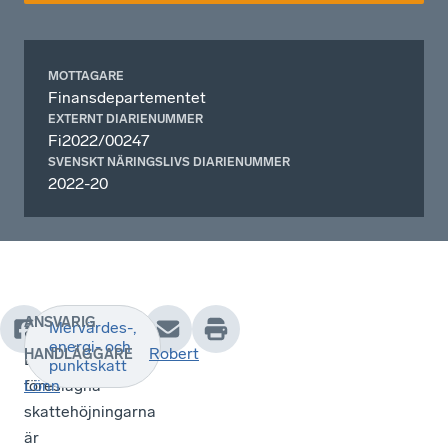
MOTTAGARE
Finansdepartementet
EXTERNT DIARIENUMMER
Fi2022/00247
SVENSKT NÄRINGSLIVS DIARIENUMMER
2022-20
ANSVARIG
Mervärdes-,
•
energi- och
Robert
HANDLÄGGARE
De
punktskatt
föreslagna
Lönn
skattehöjningarna
är