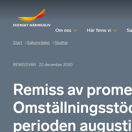
Om oss
Här finns vi
Sa
Start
Sakområden
Skatter
REMISSVAR
22 december 2020
Remiss av prom
Omställningsstöd 
perioden augus