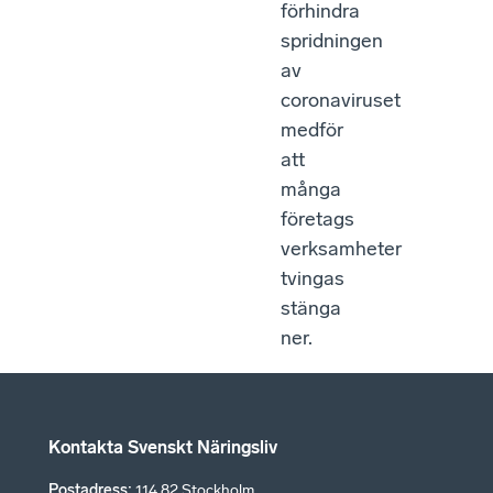
förhindra
spridningen
av
coronaviruset
medför
att
många
företags
verksamheter
tvingas
stänga
ner.
Kontakta Svenskt Näringsliv
Postadress
:
114 82 Stockholm