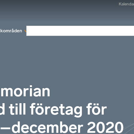
Kalenda
kområden
Medlemskap
Rapporter och remissva
emorian
till företag för
ti–december 2020