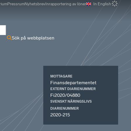
rium
Pressrum
Nyhetsbrev
Inrapportering av löner
In English
r
Sök på webbplatsen
MOTTAGARE
Finansdepartementet
EXTERNT DIARIENUMMER
Fi2020/04880
SVENSKT NÄRINGSLIVS
DIARIENUMMER
2020-215