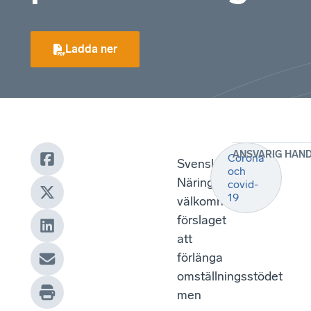
Ladda ner
ANSVARIG HAN
Corona
Svenskt
och
Näringsliv
covid-
19
välkomnar
förslaget
att
förlänga
omställningsstödet
men