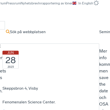
rium
Pressrum
Nyhetsbrev
Inrapportering av löner
In English
r
Sök på webbplatsen
Semin
Mer
JUN
28
en
info
komm
2023
vets
men
ms
save
the
Skeppsbron 4, Visby
n.
date
och
Fenomenalen Science Center.
OSA