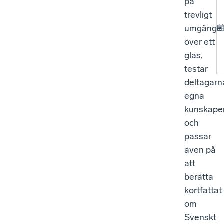
på
trevligt
umgänge
över ett
glas,
testar
deltagarn
egna
kunskape
och
passar
även på
att
berätta
kortfattat
om
Svenskt