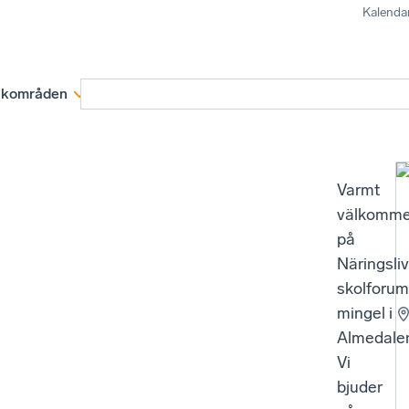
Kalenda
kområden
Medlemskap
Rapporter och remissva
Varmt
välkomm
på
Näringsli
skolforu
mingel i
Almedale
Vi
bjuder