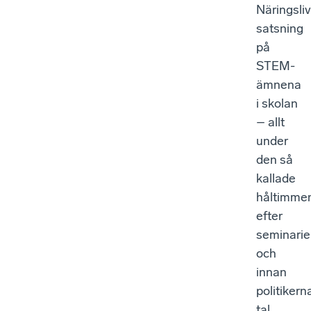
Näringsli
satsning
på
STEM-
ämnena
i skolan
– allt
under
den så
kallade
håltimme
efter
seminarie
och
innan
politikern
tal.