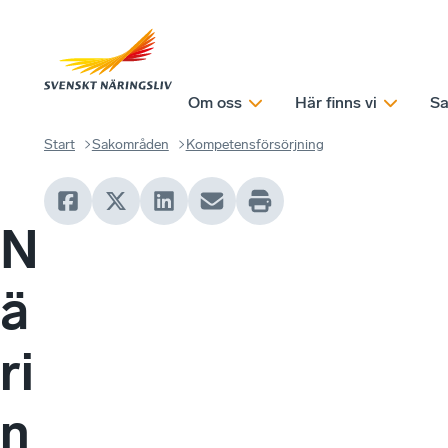
Om oss
Här finns vi
Sa
Start
Sakområden
Kompetensförsörjning
N
ä
ri
n