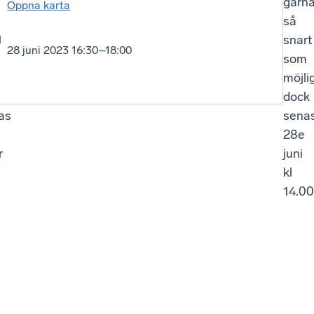
gärn
Öppna karta
så
snart
28 juni 2023 16:30–18:00
som
möjlig
dock
as
sena
28e
r
juni
kl
14.00