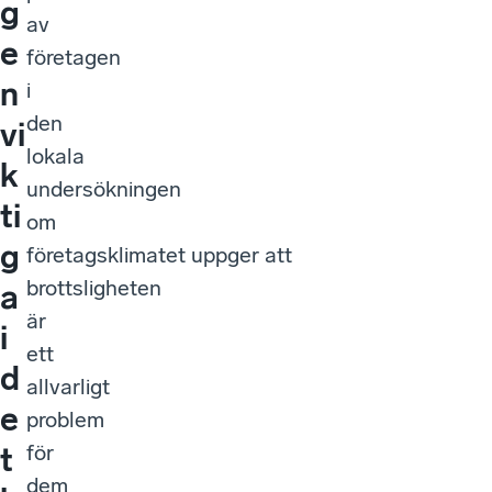
g
av
e
företagen
n
i
den
vi
lokala
k
undersökningen
ti
om
g
företagsklimatet uppger att
brottsligheten
a
är
i
ett
d
allvarligt
e
problem
för
t
dem