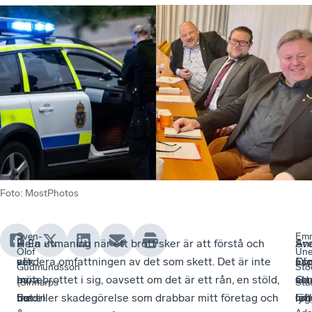
Foto
:
MostPhotos
Sven-
Em
Hela
I
– En utmaning när ett brott sker är att förstå och
An
–
Sv
Olof
Une
sex
ett
värdera omfattningen av det som skett. Det är inte
asp
Fö
Olo
Gudmundsson
Sto
av
möte
bara brottet i sig, oavsett om det är ett rån, en stöld,
so
att
Gu
(Sinnarps
Stä
tio
med
hot eller skadegörelse som drabbar mitt företag och
lyf
för
läg
Bensin
och