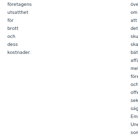
företagens
öv
utsatthet
om
för
att
brott
det
och
sku
dess
sk
kostnader.
bät
aff
mel
för
oc
off
sek
sä
Em
Un
so