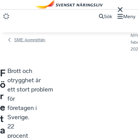
Sök
Meny
NY
SME-kommittén
febr
202
Brott och
F
otrygghet är
ö
ett stort problem
r
för
e
företagen i
t
Sverige.
22
a
procent