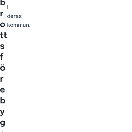
b
i
r
deras
o
kommun.
tt
s
f
ö
r
e
b
y
g