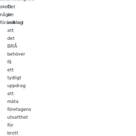
skett
Det
någon
är
förändring.
solklart
att
det
BRÅ
behöver
få
ett
tydligt
uppdrag
att
mäta
företagens
utsatthet
för
brott