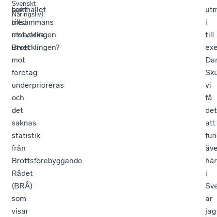
Svenskt
samhället
bukt
ut
Näringsliv)
tillsammans
med
i
motverka
utvecklingen.
till
utvecklingen?
Brott
ex
mot
Da
företag
Sku
underprioreras
vi
och
få
det
det
saknas
att
statistik
fun
från
äv
Brottsförebyggande
här
Rådet
i
(BRÅ)
Sve
som
är
visar
jag