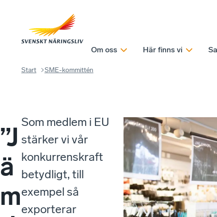
Om oss
Här finns vi
Sa
Start
SME-kommittén
Som medlem i EU
”J
stärker vi vår
konkurrenskraft
ä
betydligt, till
m
exempel så
exporterar