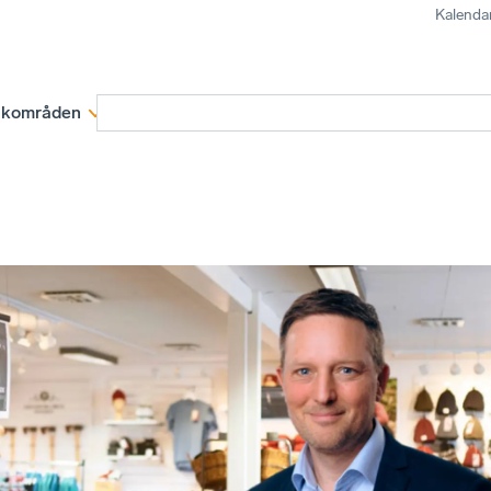
Kalenda
kområden
Medlemskap
Rapporter och remissva