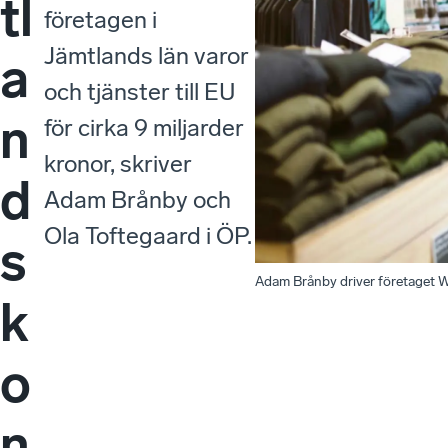
tl
företagen i
Jämtlands län varor
a
och tjänster till EU
n
för cirka 9 miljarder
kronor, skriver
d
Adam Brånby och
Ola Toftegaard i ÖP.
s
Adam Brånby driver företaget 
k
o
n