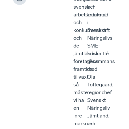
svensk
och
arbetsmarknad
ledamot
och
i
konkurrenskraft
Svenskt
och
Näringslivs
de
SME-
jämtländska
kommitté
företagens
tillsammans
framtida
med
tillväxt
Ola
så
Toftegaard,
måste
regionchef
vi ha
Svenskt
en
Näringsliv
inre
Jämtland,
marknad
i en