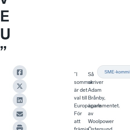
E
U
”
SME-kommi
”I
Så
sommar
skriver
är det
Adam
val till
Brånby,
Europaparlamentet.
ägare
För
av
att
Woolpower
främja
Östersund