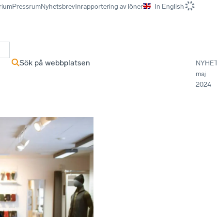
rium
Pressrum
Nyhetsbrev
Inrapportering av löner
In English
r
Sök på webbplatsen
NYHE
maj
2024