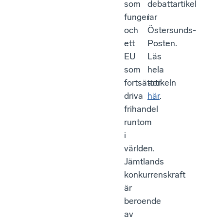
som
debattartikel
fungerar
i
och
Östersunds-
ett
Posten.
EU
Läs
som
hela
fortsätter
artikeln
driva
här
.
frihandel
runtom
i
världen.
Jämtlands
konkurrenskraft
är
beroende
av