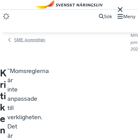
Sök
Meny
NY
SME-kommittén
juni
202
”Momsreglerna
K
är
ri
inte
ti
anpassade
k
till
e
verkligheten.
Det
n
är