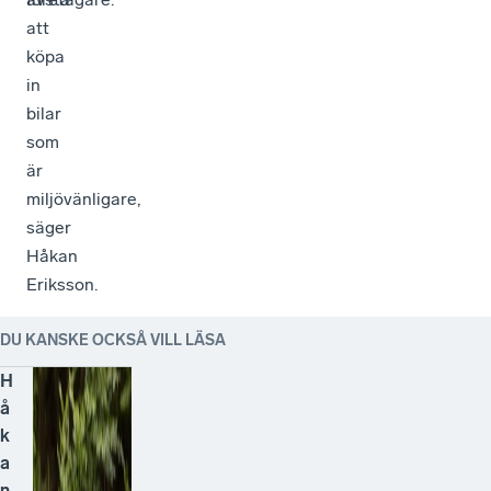
att
köpa
in
bilar
som
är
miljövänligare,
säger
Håkan
Eriksson.
DU KANSKE OCKSÅ VILL LÄSA
H
å
k
a
n