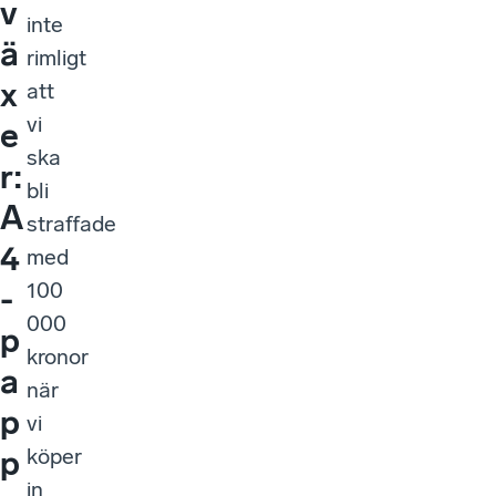
v
inte
ä
rimligt
x
att
vi
e
ska
r:
bli
A
straffade
4
med
100
-
000
p
kronor
a
när
p
vi
köper
p
in