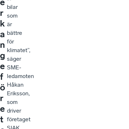
e
bilar
r
som
k
är
a
bättre
för
n
klimatet”,
g
säger
e
SME-
f
ledamoten
Håkan
ö
Eriksson,
r
som
e
driver
t
företaget
SIAK,