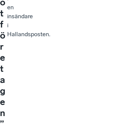
o
en
t
insändare
f
i
ö
Hallandsposten.
r
e
t
a
g
e
n
”