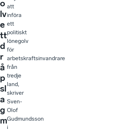
o
att
lv
införa
e
ett
politiskt
tt
lönegolv
d
för
r
arbetskraftsinvandrare
å
från
tredje
p
land,
sl
skriver
a
Sven-
g
Olof
Gudmundsson
m
i