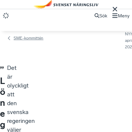
Sök
Meny
NY
SME-kommittén
apri
202
Det
”
är
L
olyckligt
ö
att
n
den
e
svenska
regeringen
g
väljer