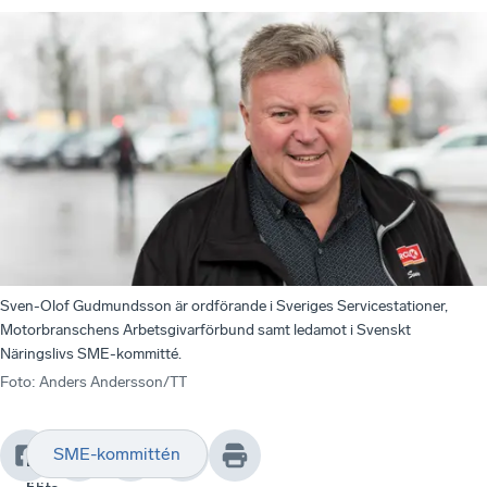
Sven-Olof Gudmundsson är ordförande i Sveriges Servicestationer,
Motorbranschens Arbetsgivarförbund samt ledamot i Svenskt
Näringslivs SME-kommitté.
Foto
:
Anders Andersson/TT
SME-kommittén
”Detta
Resultatet
Läs