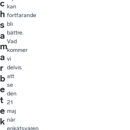
c
kan
h
fortfarande
s
bli
bättre.
a
Vad
m
kommer
a
vi
r
delvis
att
b
se
e
den
t
21
e
maj
när
k
enkätsvaren