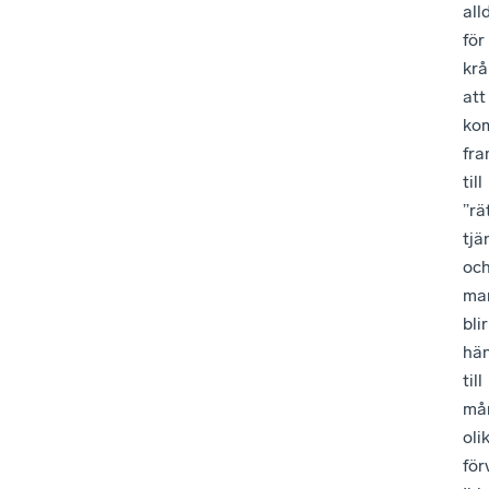
all
för
krå
att
ko
fr
till
”rä
tj
oc
ma
blir
hä
till
må
oli
för