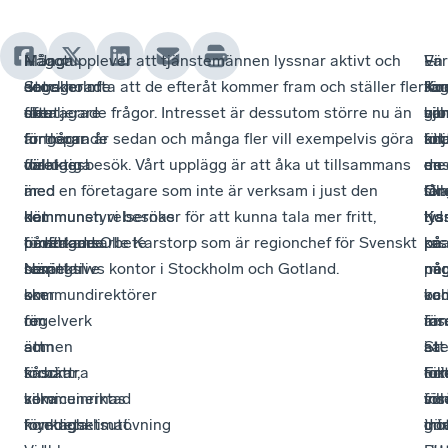
Många
Något
I
– Jag upplever att tjänstemännen lyssnar aktivt och
En
–
Vä
–
engagerade
som
Stockholm
det sker ofta att de efteråt kommer fram och ställer fler
för
Ja
ko
Ko
företagare
ofta
sker
detaljerade frågor. Intresset är dessutom större nu än
so
vill
har
gjo
är
fungerar
fortlöpande
för några år sedan och många fler vill exempelvis göra
följ
att
un
kn
delaktiga
väl
dialoger
företagsbesök. Vårt upplägg är att åka ut tillsammans
me
de
en
en
i
är
med
med en företagare som inte är verksam i just den
Oll
sk
lån
för
det
när
kommunstyrelsernas
kommunen vi besöker för att kunna tala mer fritt,
Kar
lys
tid
lys
påverkansarbete
företagare
ordförande
berättade Olle Karstorp som är regionchef för Svenskt
på
på
ras
kn
som
berättar
respektive
Näringslivs kontor i Stockholm och Gotland.
nå
mi
ner
på
sker
om
kommundirektörer
ko
oc
i
va
för
regelverk
om
är
ins
ran
för
att
som
ämnen
Ste
att
i
sa
förbättra
krockar,
såsom
Fri
för
lok
oc
kommunernas
vilka
serviceinriktad
so
vill
för
ins
företagsklimat.
konkreta
myndighetsutövning
dri
gö
tro
int