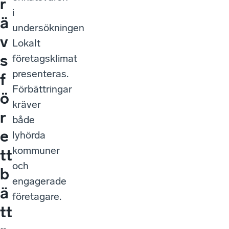
r
i
ä
undersökningen
v
Lokalt
s
företagsklimat
presenteras.
f
Förbättringar
ö
kräver
r
både
e
lyhörda
kommuner
tt
och
b
engagerade
ä
företagare.
tt