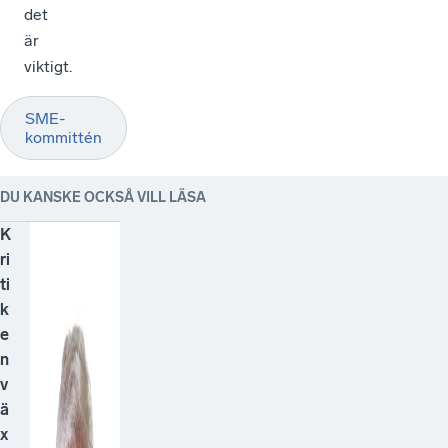
det
är
viktigt.
SME-
kommittén
DU KANSKE OCKSÅ VILL LÄSA
K
ri
ti
k
e
n
v
ä
x