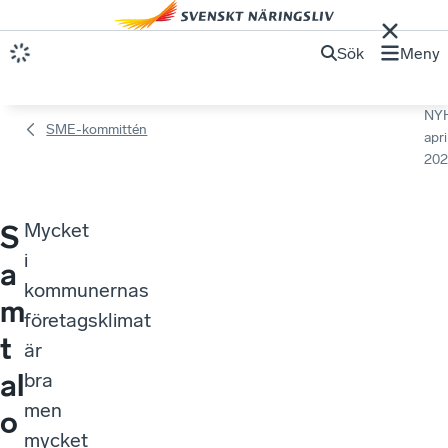
Sök
Meny
NY
SME-kommittén
apri
202
Mycket
S
i
a
kommunernas
m
företagsklimat
t
är
al
bra
men
o
mycket