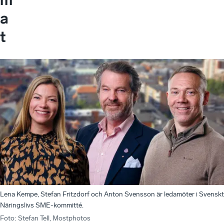
a
t
Lena Kempe, Stefan Fritzdorf och Anton Svensson är ledamöter i Svenskt
Näringslivs SME-kommitté.
Foto
:
Stefan Tell, Mostphotos