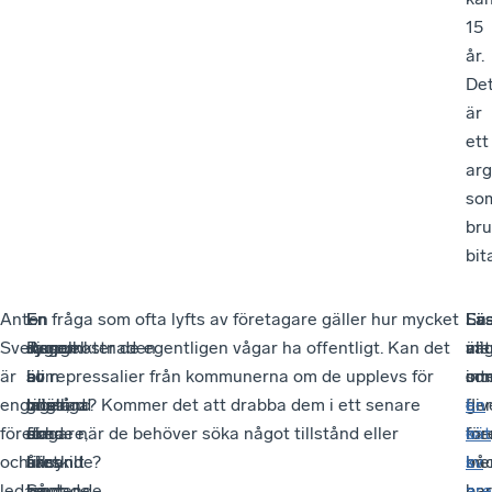
15
år.
De
är
ett
ar
so
bru
bit
Anton
–
En
–
En fråga som ofta lyfts av företagare gäller hur mycket
Sva
En
Lä
Lä
Svensson
Jag
djungel
Regelkostnaden
synpunkter de egentligen vågar ha offentligt. Kan det
är
vä
allt
me
är
som
av
är
bli repressalier från kommunerna om de upplevs för
int
so
om
om
engagerad
inte
tillstånd
höga,
gnälliga? Kommer det att drabba dem i ett senare
giv
fle
L
en
företagare,
är
och
förra
skede när de behöver söka något tillstånd eller
me
för
o
kät
och
särskilt
tillsyn.
året
liknande?
bå
me
k
sv
ledamot
beroende
Så
landade
par
har
a
are