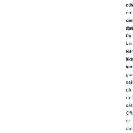
os
allt
en
det
rät
so
spe
för
för
i
att
län
vi
fak
sk
bid
ku
me
gö
sak
på
rät
sät
Oft
är
det