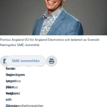
Pontus Angland VD för Angland Electronics och ledamot av Svenskt
Näringslivs SME-kommitté.
SME-kommittén
”..
Därför
Läs
det
finns
borde
hela
fler
regeringen
insändaren
negativa
lyssna
av
sidor
på
Pontus
med
kritiken
Angland
ett
och
i
förmögenhetsregister.
slänga
D