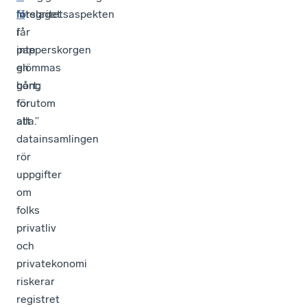
Integritetsaspekten
förslaget
N
får
i
.
inte
papperskorgen
glömmas
en
bort;
gång
förutom
för
att
alla.”
datainsamlingen
rör
uppgifter
om
folks
privatliv
och
privatekonomi
riskerar
registret