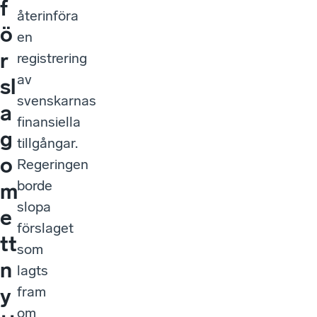
f
återinföra
ö
en
r
registrering
av
sl
svenskarnas
a
finansiella
g
tillgångar.
o
Regeringen
borde
m
slopa
e
förslaget
tt
som
n
lagts
fram
y
om