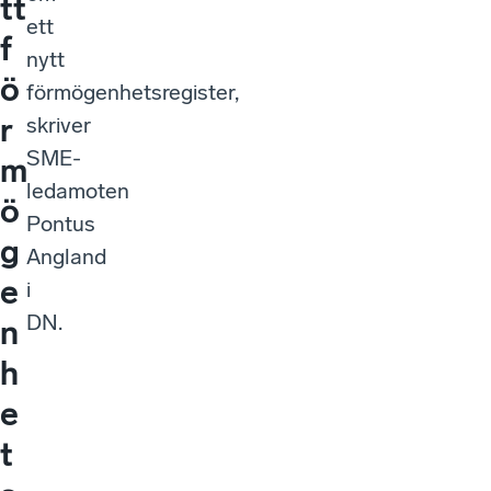
tt
ett
f
nytt
ö
förmögenhetsregister,
r
skriver
SME-
m
ledamoten
ö
Pontus
g
Angland
e
i
DN.
n
h
e
t