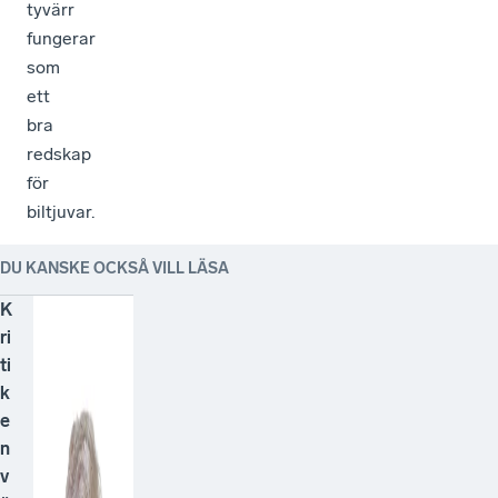
tyvärr
fungerar
som
ett
bra
redskap
för
biltjuvar.
DU KANSKE OCKSÅ VILL LÄSA
K
ri
ti
k
e
n
v