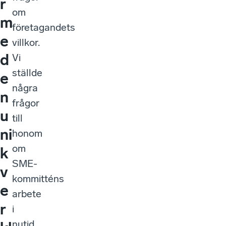
r
om
m
företagandets
e
villkor.
d
Vi
ställde
e
några
n
frågor
u
till
ni
honom
om
k
SME-
v
kommitténs
e
arbete
r
i
nutid,