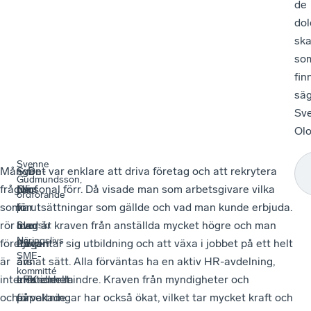
de
dol
ska
so
fin
sä
Sv
Olo
Svenne
Många
–
Sven-
– Det var enklare att driva företag och att rekrytera
Gudmundsson,
frågor
När
Olof
personal förr. Då visade man som arbetsgivare vilka
ordförande
som
vi
har
förutsättningar som gällde och vad man kunde erbjuda.
i
rör
med
över
Idag är kraven från anställda mycket högre och man
Svenskt
Näringslivs
företagen
hjälp
25
förväntar sig utbildning och att växa i jobbet på ett helt
SME-
är
av
års
annat sätt. Alla förväntas ha en aktiv HR-avdelning,
kommitté
internationella
LFK
erfarenhet
mer eller mindre. Kraven från myndigheter och
och
påpekade
av
förvaltningar har också ökat, vilket tar mycket kraft och