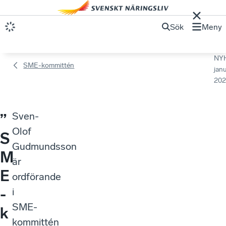
Sök
Meny
NY
SME-kommittén
janu
202
Sven-
”
Olof
S
Gudmundsson
M
är
E
ordförande
-
i
SME-
k
kommittén