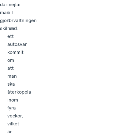
där
mejlar
man
till
gjort
förvaltningen
skillnad.
har
ett
autosvar
kommit
om
att
man
ska
återkoppla
inom
fyra
veckor,
vilket
är