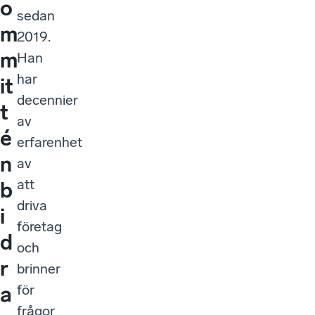
o
sedan
m
2019.
m
Han
har
it
decennier
t
av
é
erfarenhet
n
av
att
b
driva
i
företag
d
och
r
brinner
för
a
frågor