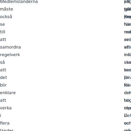
Medlemsländerna
ett
på
nå
måste
tal
sjä
gör
också
exe
pro
Re
se
Nä
har
till
ma
re
att
se
avi
samordna
vill
att
regelverk
inf
ma
så
sa
sk
att
bes
ko
det
för
pri
blir
klä
för
enklare
oc
de
att
tex
hö
verka
re
elp
i
vi
De
flera
oc
vor
länder,
må
rim