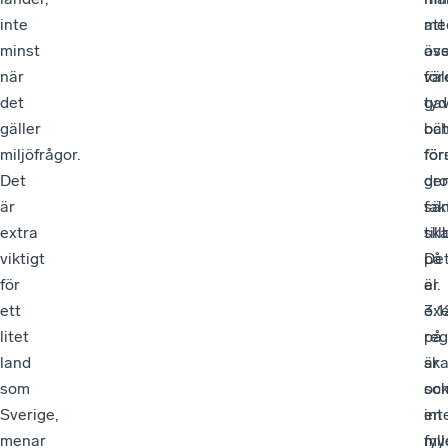
inte
me
att
minst
os
äv
när
väl
för
det
tyd
ga
gäller
oc
bät
miljöfrågor.
för
för
Det
dr
ge
är
fak
sän
extra
til
ska
viktigt
De
på
för
är
el.
ett
ex
3:1
litet
på
reg
land
ska
är
som
so
oc
Sverige,
int
en
menar
fyll
my