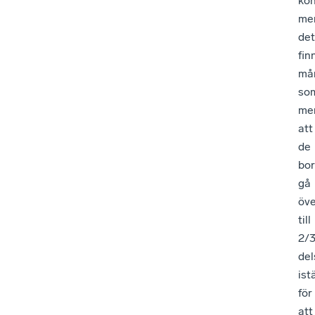
kon
me
det
fin
må
so
me
att
de
bo
gå
öve
till
2/3
del
ist
för
att