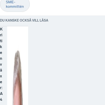
SME-
kommittén
DU KANSKE OCKSÅ VILL LÄSA
K
ri
ti
k
e
n
v
ä
x
e
r:
A
4