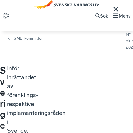
Sök
Meny
NY
SME-kommittén
okt
202
Inför
S
inrättandet
v
av
e
förenklings-
ri
respektive
g
implementeringsråden
i
e
Sverige,