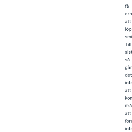
få
arb
att
löp
smi
Till
sis
så
går
det
int
att
ko
ifr
att
fo
int