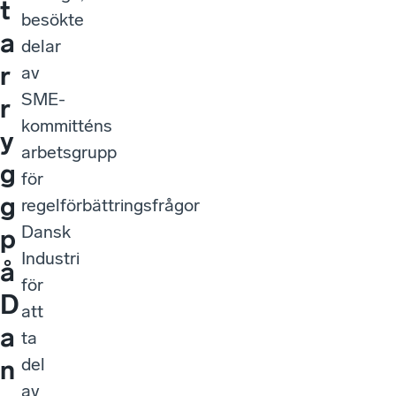
t
besökte
a
delar
r
av
SME-
r
kommitténs
y
arbetsgrupp
g
för
g
regelförbättringsfrågor
Dansk
p
Industri
å
för
D
att
a
ta
del
n
av