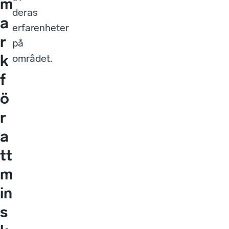
m
deras
a
erfarenheter
r
på
k
området.
f
ö
r
a
tt
m
in
s