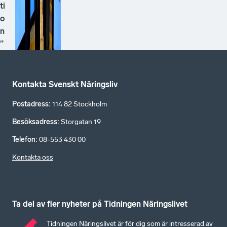
ti
o
n
”
Kontakta Svenskt Näringsliv
Postadress
:
114 82 Stockholm
Besöksadress
:
Storgatan 19
Telefon
:
08-553 430 00
Kontakta oss
Ta del av fler nyheter på Tidningen Näringslivet
Tidningen Näringslivet är för dig som är intresserad av