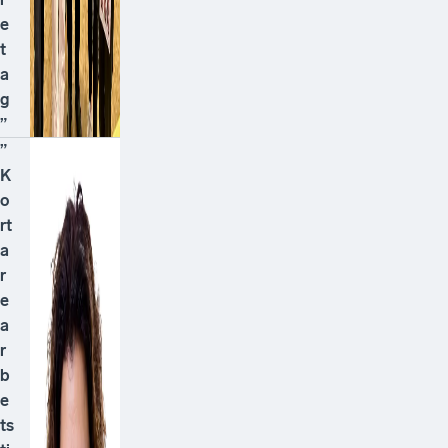
e
t
a
g
”
”
K
o
rt
a
r
e
a
r
b
e
ts