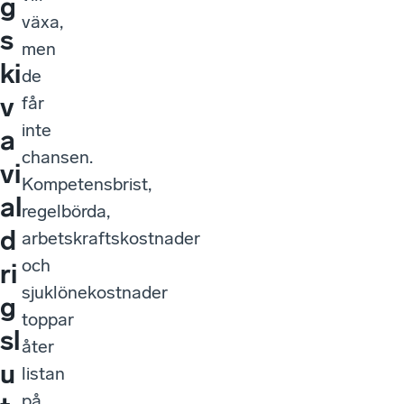
g
växa,
s
men
ki
de
v
får
inte
a
chansen.
vi
Kompetensbrist,
al
regelbörda,
d
arbetskraftskostnader
och
ri
sjuklönekostnader
g
toppar
sl
åter
u
listan
på