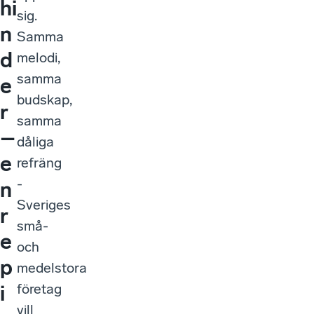
hi
sig.
n
Samma
d
melodi,
samma
e
budskap,
r
samma
–
dåliga
e
refräng
-
n
Sveriges
r
små-
e
och
p
medelstora
företag
i
vill