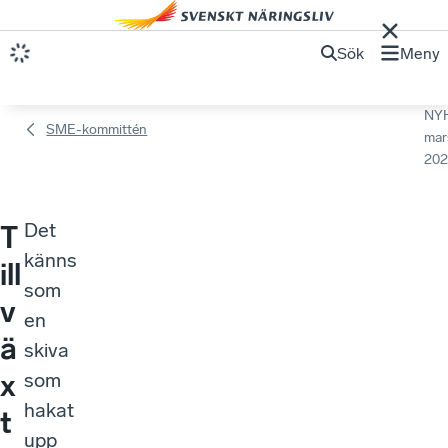
Sök
Meny
NY
SME-kommittén
mar
202
Det
T
känns
ill
som
v
en
ä
skiva
x
som
hakat
t
upp