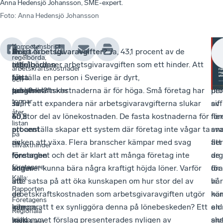
Anna Hedensjö Johansson, SME-expert.
Foto
:
Anna Hedensjö Johansson
Kompetensbrist,
Svårt
Är
Höga arbetsgivaravgifter?
Ja, 43,1 procent av de
Sj
Vi
regelbörda,
att
regelbördan
tillfrågade ser arbetsgivaravgiften som ett hinder. Att
Ja,
ka
arbetskraftskostnader
hitta
för
anställa en person i Sverige är dyrt,
27,
pre
och
personal?
tung?
arbetskraftskostnaderna är för höga. Små företag har
pro
fler
sjuklönekostnader
toppar
Ja,
Ja,
svårt att expandera när arbetsgivaravgifterna slukar
av
siff
åter
50,5
40,2
en stor del av lönekostnaden. De fasta kostnaderna för
för
fler
listan
procent
procent
att anställa skapar ett system där företag inte vågar ta
sva
ana
på
av
av
risken att växa​. Flera branscher kämpar med svag
att
fler
tillväxthinder
företagen
företagen
lönsamhet och det är klart att många företag inte
de
ar
för
företagare.
anger
anger
kommer kunna bära några kraftigt höjda löner. Varför
dr
för
Källa:
att
att
inte satsa på att öka kunskapen om hur stor del av
hår
vi
Rapporten
de
de
arbetskraftskostnaden som arbetsgivaravgiften utgör
när
ko
Företagens
inte
kämpar
genom att t ex synliggöra denna på lönebeskeden? Ett
en
ald
Regionala
kan
med
välkommet förslag presenterades nyligen av
ans
slu
Utveckling