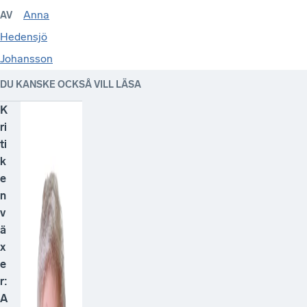
Anna
AV
Hedensjö
Johansson
DU KANSKE OCKSÅ VILL LÄSA
K
ri
ti
k
e
n
v
ä
x
e
r:
A