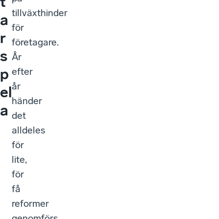
t
tillväxthinder
a
för
r
företagare.
s
År
p
efter
år
el
händer
a
det
alldeles
för
lite,
för
få
reformer
genomförs