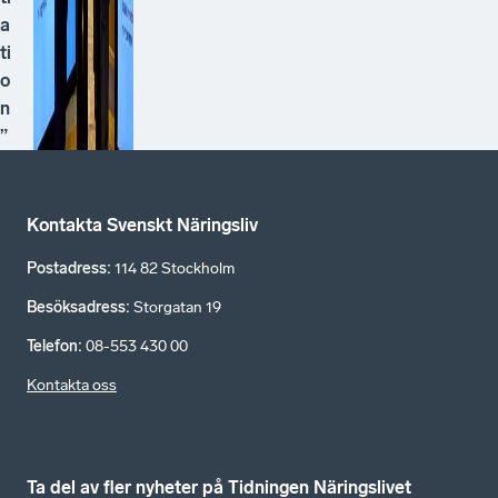
a
ti
o
n
”
Kontakta Svenskt Näringsliv
Postadress
:
114 82 Stockholm
Besöksadress
:
Storgatan 19
Telefon
:
08-553 430 00
Kontakta oss
Ta del av fler nyheter på Tidningen Näringslivet