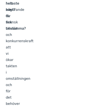
hetaste
helt
i
om
avgörande
höst?
du
för
fick
svensk
bestämma?
tillväxt
och
konkurrenskraft
att
vi
ökar
takten
i
omställningen
och
för
det
behöver