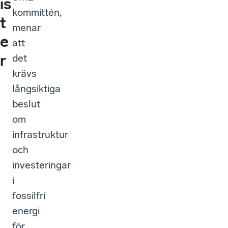
is
kommittén,
t
menar
e
att
r
det
krävs
långsiktiga
beslut
om
infrastruktur
och
investeringar
i
fossilfri
energi
för