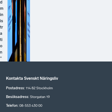
d
m
in
is
tr
a
ti
o
n
”
Kontakta Svenskt Näringsliv
Postadress
:
114 82 Stockholm
Besöksadress
:
Storgatan 19
Telefon
:
08-553 430 00