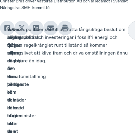
Christer Brus driver Västerås Distribution AB och är ledamot i Svenskt
Näringslivs SME-kommitté.
Vilken
–
Vad
– Om ni politiker ser till att fatta långsiktiga beslut om
näringspolitisk
Jag
skulle
infrastruktur och investeringar i fossilfri energi och
fråga
tycker
du
minska regelkrånglet runt tillstånd så kommer
menar
att
vilja
näringslivet att kliva fram och driva omställningen ännu
du
energi-
säga
snabbare än idag.
ÄR
och
till
den
klimatomställning
den
viktigaste
borde
person
och
bli
som
som
den
tillträder
därmed
hetaste
som
borde
frågan.
statsminister
bli
Det
efter
den
är
valet