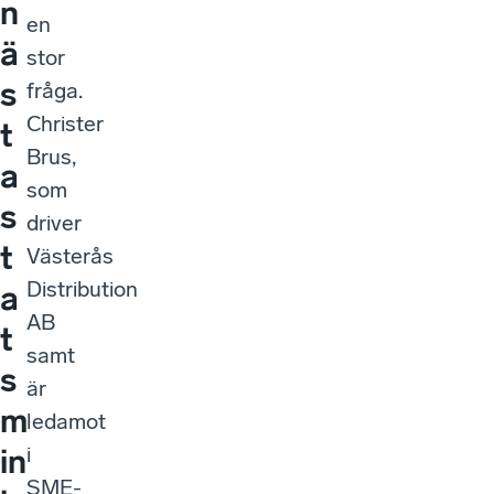
n
en
ä
stor
s
fråga.
Christer
t
Brus,
a
som
s
driver
t
Västerås
Distribution
a
AB
t
samt
s
är
m
ledamot
i
in
SME-