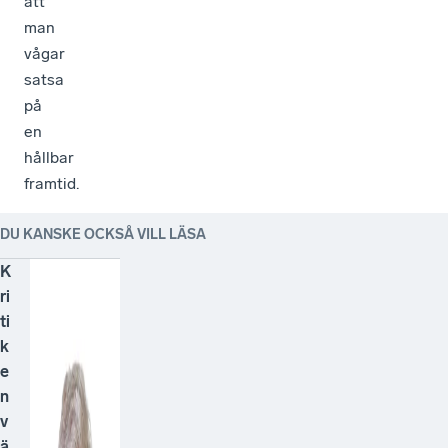
att
man
vågar
satsa
på
en
hållbar
framtid.
DU KANSKE OCKSÅ VILL LÄSA
K
ri
ti
k
e
n
v
ä