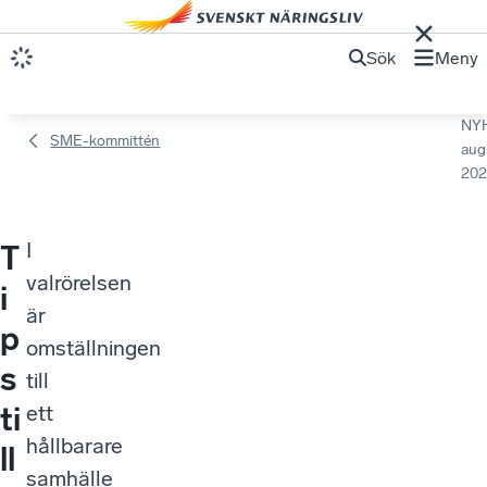
Sök
Meny
NY
SME-kommittén
aug
202
I
T
valrörelsen
i
är
p
omställningen
s
till
ti
ett
hållbarare
ll
samhälle