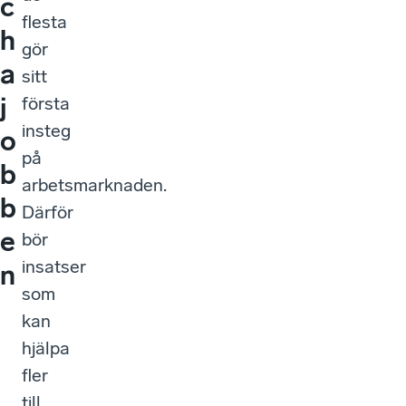
c
flesta
h
gör
a
sitt
j
första
insteg
o
på
b
arbetsmarknaden.
b
Därför
e
bör
insatser
n
som
kan
hjälpa
fler
till