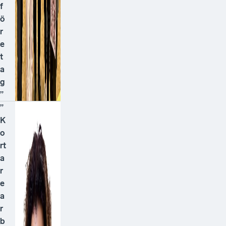
f
ö
r
e
t
a
g
”
”
K
o
rt
a
r
e
a
r
b