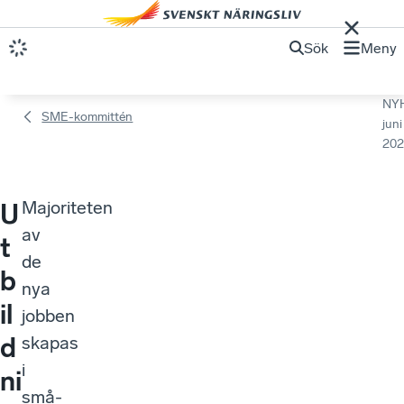
Sök
Meny
NY
SME-kommittén
juni
202
Majoriteten
U
av
t
de
b
nya
il
jobben
d
skapas
i
ni
små-