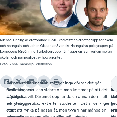
Michael Prising är ordförande i SME-kommitténs arbetsgrupp för skola
och näringsliv och Johan Olsson är Svenskt Näringslivs policyexpert på
kompetensförsörjning. I arbetsgruppen är frågor om samverkan mellan
skolan och näringslivet av hög prioritet.
Foto
:
Anna Hedensjö Johansson
Enligt
–
De
– Yrkesutbildningarna stänger inga dörrar, det går
Att
–
Fö
Svenskt
Utbildningarna
som
fortfarande att läsa vidare om man kommer på att det
det
Må
att
Näringslivs
måste
väljer
är det man vill. Däremot öppnar de en annan dörr - till
råd
br
ko
rekryteringsenkät
bli
–
bra, viktiga jobb direkt efter studenten. Det är verkligen
go
har
till
är
mer
och
inget att rynka på näsan åt, men tyvärr har många en
för
svå
rät
gymnasial
relevanta
genomför
gammal och osann bild av vilka möjligheter
för
att
me