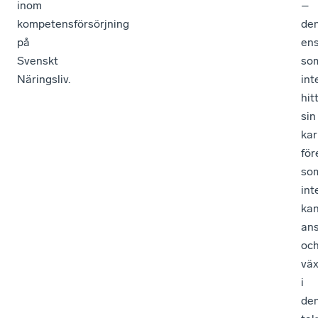
inom
–
kompetensförsörjning
de
på
ens
Svenskt
so
Näringsliv.
int
hit
sin
kar
för
so
int
ka
ans
oc
vä
i
de