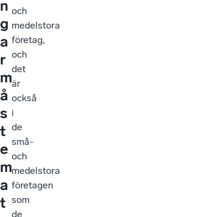
n
och
g
medelstora
a
företag,
och
r
det
m
är
å
också
s
i
de
t
små-
e
och
m
medelstora
a
företagen
som
t
de