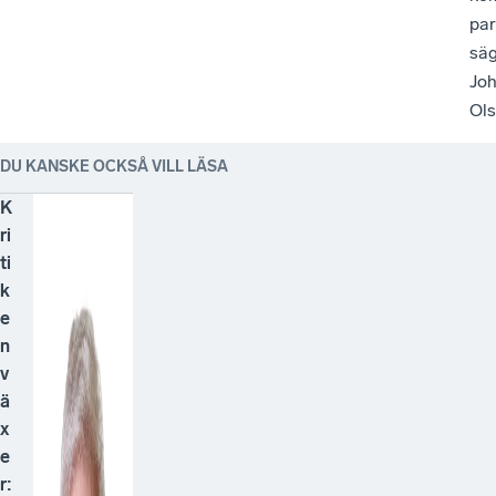
par
sä
Jo
Ols
DU KANSKE OCKSÅ VILL LÄSA
K
ri
ti
k
e
n
v
ä
x
e
r: