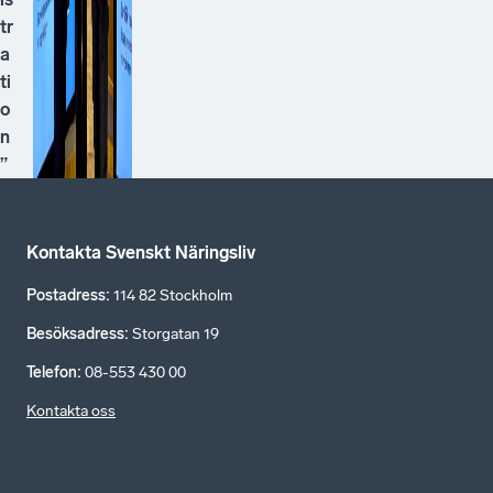
tr
a
ti
o
n
”
Kontakta Svenskt Näringsliv
Postadress
:
114 82 Stockholm
Besöksadress
:
Storgatan 19
Telefon
:
08-553 430 00
Kontakta oss