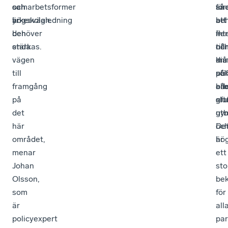
och
samarbetsformer
och
för
an
så
högskolan.
är
yrkesvägledning
be
att
att
den
behöver
–
int
fler
enda
stärkas.
oc
till
når
vägen
di
må
kr
till
uti
sök
på
framgång
ar
ell
bå
på
eft
slu
gru
det
utb
gy
här
De
oc
området,
är
hög
menar
ett
Johan
sto
Olsson,
be
som
för
är
all
policyexpert
par