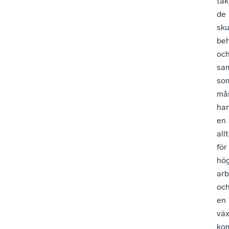
tak
de
sku
beh
oc
sam
so
må
ha
en
allt
för
hö
arb
oc
en
vä
ko