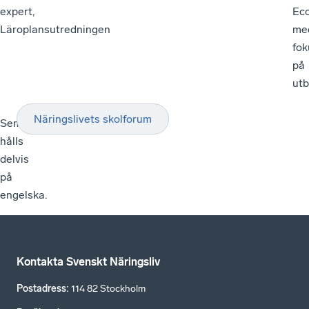
expert,
Ec
Läroplansutredningen
me
fok
på
utb
Näringslivets skolforum
Seminariet
hålls
delvis
på
engelska.
Kontakta Svenskt Näringsliv
Postadress
:
114 82 Stockholm