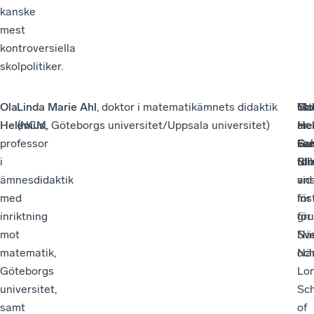
kanske
mest
kontroversiella
skolpolitiker.
Ola
Linda Marie Ahl
, doktor i matematikämnets didaktik
Gab
Mo
Ytt
Helenius
(NCM, Göteborgs universitet/Uppsala universitet)
,
Hel
är
me
professor
Sa
Gu
ka
i
for
Bli
til
ämnesdidaktik
vid
ans
med
Ins
för
inriktning
för
gru
mot
När
Sv
matematik,
oc
När
Göteborgs
Lo
universitet,
Sc
samt
of