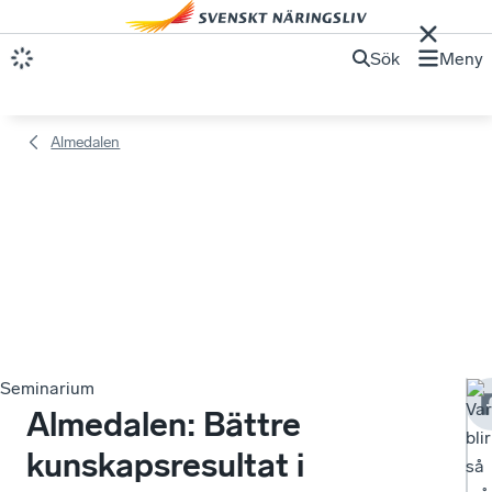
Sök
Meny
Almedalen
Seminarium
Var
Almedalen: Bättre
blir
kunskapsresultat i
så