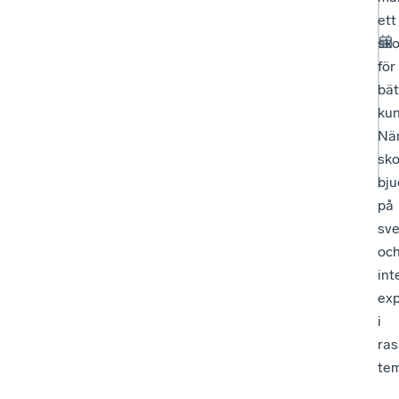
ett
sk
för
bät
kun
När
sko
bju
på
sv
oc
int
exp
i
ra
te