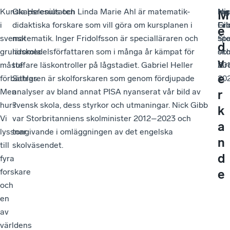
Kunskapsresultaten
Ola Helenius och Linda Marie Ahl är matematik-
Ni
Ing
M
i
didaktiska forskare som vill göra om kursplanen i
Gi
Fri
e
svensk
matematik. Inger Fridolfsson är specialläraren och
Sto
spe
d
grundskola
läromedelsförfattaren som i många år kämpat för
sko
oc
v
måste
tuffare läskontroller på lågstadiet. Gabriel Heller
20
lär
e
förbättras.
Sahlgren är skolforskaren som genom fördjupade
20
Men
analyser av bland annat PISA nyanserat vår bild av
r
hur?
svensk skola, dess styrkor och utmaningar. Nick Gibb
k
Vi
var Storbritanniens skolminister 2012–2023 och
a
lyssnar
tongivande i omläggningen av det engelska
n
till
skolväsendet.
d
fyra
e
forskare
och
en
av
världens