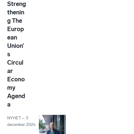
Streng
thenin
g The
Europ
ean
Union’
s
Circul
ar
Econo
my
Agend
a
NYHET
–
3
december 2024