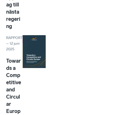
ag till
nästa
regeri
ng
RAPPORT
–
12 juni
2025
Towar
ds a
Comp
etitive
and
Circul
ar
Europ