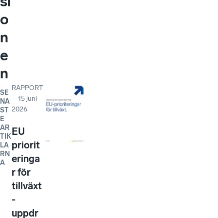
si
o
n
e
n
RAPPORT
SE
–
15 juni
NA
2026
ST
E
AR
EU
TIK
priorit
LA
RN
eringa
A
r för
tillväxt
-
uppdr