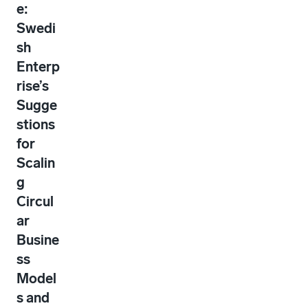
e:
Swedi
sh
Enterp
rise’s
Sugge
stions
for
Scalin
g
Circul
ar
Busine
ss
Model
s and