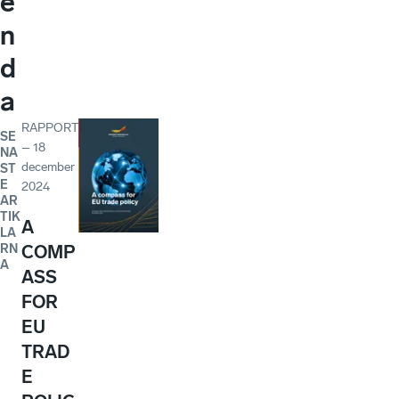
e
n
d
a
RAPPORT
SE
–
18
NA
december
ST
E
2024
AR
TIK
A
LA
RN
COMP
A
ASS
FOR
EU
TRAD
E