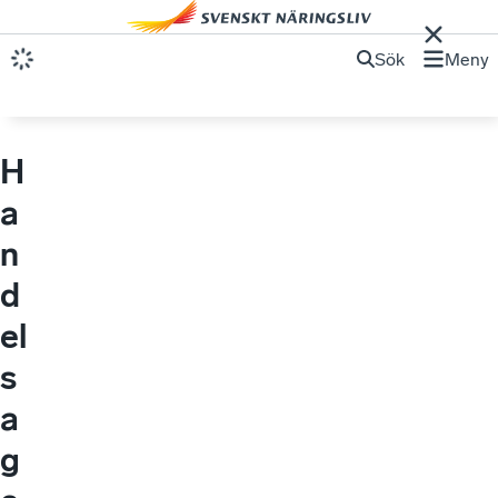
Sök
Meny
H
a
n
d
el
s
a
g