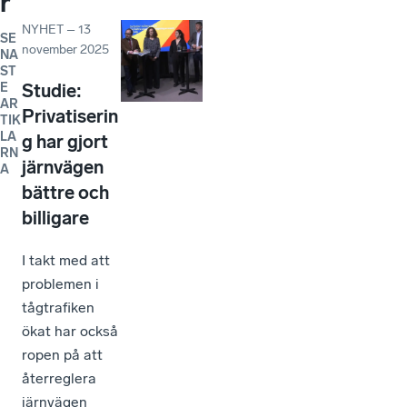
r
NYHET
–
13
SE
november 2025
NA
ST
E
Studie:
AR
Privatiserin
TIK
LA
g har gjort
RN
järnvägen
A
bättre och
billigare
I takt med att
problemen i
tågtrafiken
ökat har också
ropen på att
återreglera
järnvägen