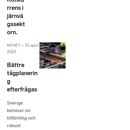
rrens i
järnvä
gssekt
orn.
NYHET
–
25 april
2023
Bättre
tågplanerin
g
efterfrågas
Sverige
behöver en
tillförlitlig och
robust