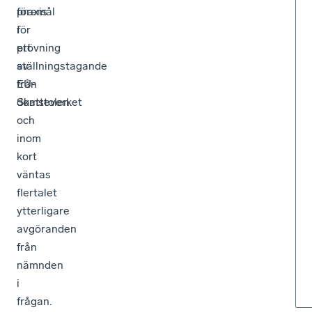
praxis
föremål
i
för
ett
prövning
ställningstagande
av
från
EU-
Skatteverket
domstolen.
och
inom
kort
väntas
flertalet
ytterligare
avgöranden
från
nämnden
i
frågan.