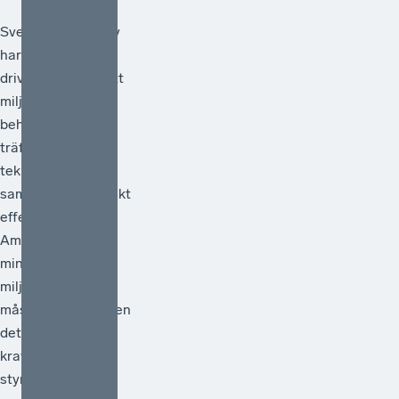
Svenskt Näringsliv
har under lång tid
drivit frågan om att
miljöpolitiken
behöver vara
träffsäker,
teknikneutral och
samhällsekonomiskt
effektiv.[1]
Ambitionen att
minska
miljöpåverkan
måste vara hög men
det måste också
kraven på att de
styrmedel som