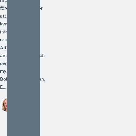
rapportering och
föreslå åtgärder för
att förstärka
kvaliteten i den
information som
rapporteras.
Arbetet ska ledas
av Bolagsverket och
övriga deltagande
myndigheter är
Bokföringsnämnden,
E...
Sofia
Bildstein-
Hagberg