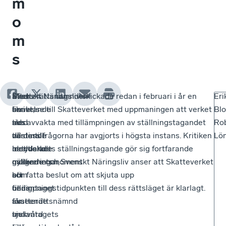
m
o
m
s
Efter
Skatterättsnämnden
Med
Svenskt Näringsliv skickade redan i februari i år en
Eri
en
finner,
beaktande
skrivelse till Skatteverket med uppmaningen att verket
Bl
tids
med
av
ska avvakta med tillämpningen av ställningstagandet
Ro
väntande
nästintill
de
till dess frågorna har avgjorts i högsta instans. Kritiken
Lö
meddelade
identiska
betydande
mot verkets ställningstagande gör sig fortfarande
nyligen
motiveringar,
osäkerhetsmoment
gällande och Svenskt Näringsliv anser att Skatteverket
en
att
som
bör fatta beslut om att skjuta upp
oenig
undantaget
finns
tillämpningstidpunkten till dess rättsläget är klarlagt.
skatterättsnämnd
för
avseende
tre
sjukvård
undantagets